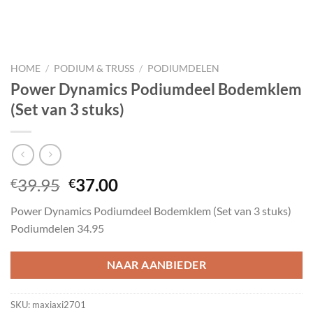
HOME
/
PODIUM & TRUSS
/
PODIUMDELEN
Power Dynamics Podiumdeel Bodemklem
(Set van 3 stuks)
Oorspronkelijke
Huidige
39.95
37.00
€
€
prijs
prijs
Power Dynamics Podiumdeel Bodemklem (Set van 3 stuks)
was:
is:
Podiumdelen 34.95
€39.95.
€37.00.
NAAR AANBIEDER
SKU:
maxiaxi2701