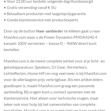
• Voor 22.00 uur besteld, volgende dag thuisbezorgd
• Gratis verzending vanaf € 50,-
• Betaalbare producten met laagsteprijsgarantie
• Goede klantenservice met productexperts
Door op de button
Naar aanbieder
te klikken gaat u naar
MaxiAxi.com waar u de Power Dynamics PMDA4240 4
kanaals 100V versterker – klasse D – 960W direct kunt
bestellen
MaxiAxi.com is de meest complete winkel voor al je licht- en
geluidapparatuur. Speakers, DJ Gear, Versterkers,
Lichteffecten, Home HiFi en nog veel meer is bij MaxiAxi.com
voor de allerlaagste prijs verkrijgbaar. Als een artikel elders
goedkoper is, maakt MaxiAxi.com graag een passende
aanbieding. Bij vragen kunt u contact opnemen met de
klantenservice. Niet alleen voor technische vragen, maar
zeker ook voor hulp bij het samenstellen van complete
installaties. MaxiAxi.com is zo overtuigd van haar producten,