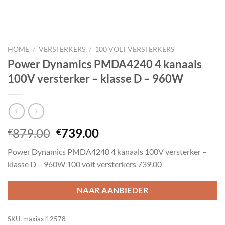
HOME
/
VERSTERKERS
/
100 VOLT VERSTERKERS
Power Dynamics PMDA4240 4 kanaals
100V versterker – klasse D – 960W
Oorspronkelijke
Huidige
879.00
739.00
€
€
prijs
prijs
Power Dynamics PMDA4240 4 kanaals 100V versterker –
was:
is:
klasse D – 960W 100 volt versterkers 739.00
€879.00.
€739.00.
NAAR AANBIEDER
SKU:
maxiaxi12578