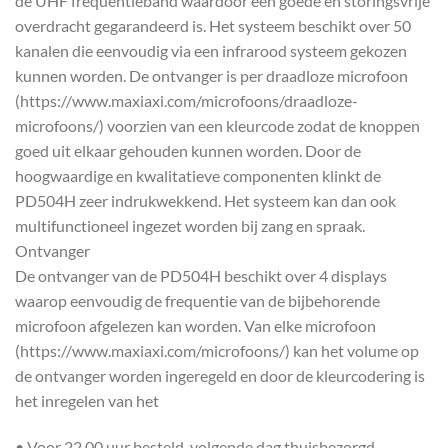
de UHF frequentieband waardoor een goede en storingsvrije
overdracht gegarandeerd is. Het systeem beschikt over 50
kanalen die eenvoudig via een infrarood systeem gekozen
kunnen worden. De ontvanger is per draadloze microfoon
(https://www.maxiaxi.com/microfoons/draadloze-
microfoons/) voorzien van een kleurcode zodat de knoppen
goed uit elkaar gehouden kunnen worden. Door de
hoogwaardige en kwalitatieve componenten klinkt de
PD504H zeer indrukwekkend. Het systeem kan dan ook
multifunctioneel ingezet worden bij zang en spraak.
Ontvanger
De ontvanger van de PD504H beschikt over 4 displays
waarop eenvoudig de frequentie van de bijbehorende
microfoon afgelezen kan worden. Van elke microfoon
(https://www.maxiaxi.com/microfoons/) kan het volume op
de ontvanger worden ingeregeld en door de kleurcodering is
het inregelen van het
• Voor 22.00 uur besteld, volgende dag thuisbezorgd