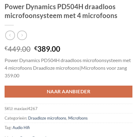
Power Dynamics PD504H draadloos
microfoonsysteem met 4 microfoons
Oorspronkelijke
Huidige
449.00
389.00
€
€
prijs
prijs
Power Dynamics PD504H draadloos microfoonsysteem met
was:
is:
4 microfoons Draadloze microfoons|Microfoons voor zang
€449.00.
€389.00.
359.00
NAAR AANBIEDER
SKU:
maxiaxi4267
Categorieën:
Draadloze microfoons
,
Microfoons
Tag:
Audio Hifi