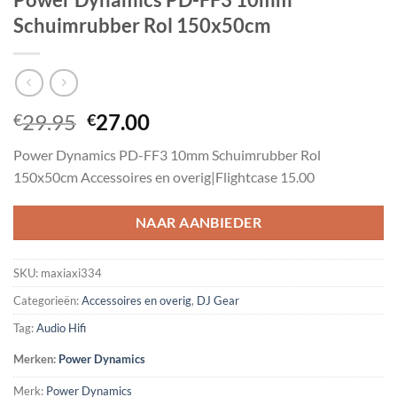
Schuimrubber Rol 150x50cm
Oorspronkelijke
Huidige
29.95
27.00
€
€
prijs
prijs
Power Dynamics PD-FF3 10mm Schuimrubber Rol
was:
is:
150x50cm Accessoires en overig|Flightcase 15.00
€29.95.
€27.00.
NAAR AANBIEDER
SKU:
maxiaxi334
Categorieën:
Accessoires en overig
,
DJ Gear
Tag:
Audio Hifi
Merken:
Power Dynamics
Merk:
Power Dynamics