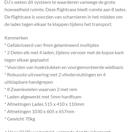
DJ's weten dit systeem te waarderen vanwege de grote
hoeveelheid ruimte. Deze flightcase biedt ruimte aan 8 lades.
De flightcase is voorzien van scharnieren in het midden om
de lades tegen elkaar te klappen tijdens het transport.
Kenmerken
* Gefabriceerd van 9mm gelamineerd multiplex
* 2 Delen elk met 4 laden, tijdens vervoer met de kopse kant
tegen elkaar geplaatst
* Voorzien van hoekstukken en voorgemonteerde wielbasis
* Robuuste uitvoering met 2 vlindersluitingen en 4
uitklapbare handgrepen
* 8 Zwenkwielen waarvan 2 met rem
* Laden afgewerkt met 5mm hardfoam
* Afmetingen Lades 515 x 410 x 110mm
* Afmetingen 1030 x 605 x 657mm
* Gewicht 70kg
• Voor 22.00 uur besteld, volgende dag thuisbezorgd