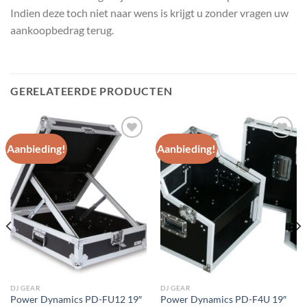
Indien deze toch niet naar wens is krijgt u zonder vragen uw
aankoopbedrag terug.
GERELATEERDE PRODUCTEN
Aanbieding!
Aanbieding!
Toevoegen
Toevoegen
aan
aan
wenslijst
wenslijst
DJ GEAR
DJ GEAR
Power Dynamics PD-FU12 19″
Power Dynamics PD-F4U 19″