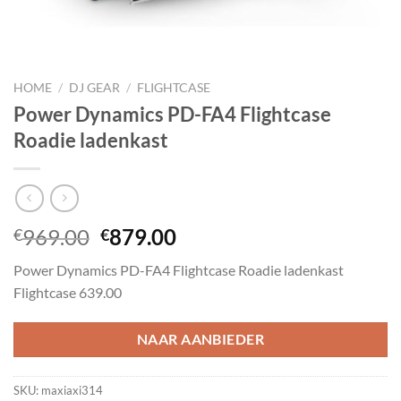
HOME
/
DJ GEAR
/
FLIGHTCASE
Power Dynamics PD-FA4 Flightcase
Roadie ladenkast
Oorspronkelijke
Huidige
969.00
879.00
€
€
prijs
prijs
Power Dynamics PD-FA4 Flightcase Roadie ladenkast
was:
is:
Flightcase 639.00
€969.00.
€879.00.
NAAR AANBIEDER
SKU:
maxiaxi314