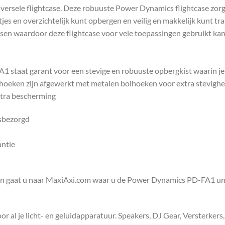
rsele flightcase. Deze robuuste Power Dynamics flightcase zorgt 
tjes en overzichtelijk kunt opbergen en veilig en makkelijk kunt 
ssen waardoor deze flightcase voor vele toepassingen gebruikt ka
 staat garant voor een stevige en robuuste opbergkist waarin je je
 hoeken zijn afgewerkt met metalen bolhoeken voor extra stevighe
xtra bescherming
isbezorgd
antie
en gaat u naar MaxiAxi.com waar u de Power Dynamics PD-FA1 univ
 al je licht- en geluidapparatuur. Speakers, DJ Gear, Versterkers