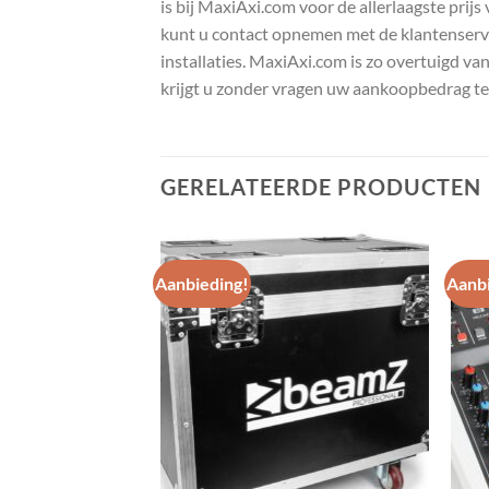
is bij MaxiAxi.com voor de allerlaagste prij
kunt u contact opnemen met de klantenservic
installaties. MaxiAxi.com is zo overtuigd va
krijgt u zonder vragen uw aankoopbedrag te
GERELATEERDE PRODUCTEN
Aanbieding!
Aanbi
Toevoegen
Toevoegen
aan
aan
wenslijst
wenslijst