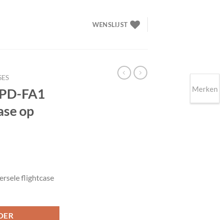
WENSLIJST
SES
Merken
 PD-FA1
ase op
elijke
idige
ijs
sele flightcase
49.00.
DER