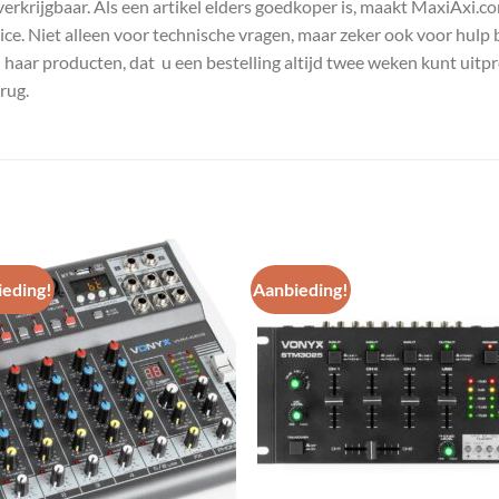
s verkrijgbaar. Als een artikel elders goedkoper is, maakt MaxiAxi.
e. Niet alleen voor technische vragen, maar zeker ook voor hulp 
n haar producten, dat u een bestelling altijd twee weken kunt uitp
rug.
eding!
Aanbieding!
Toevoegen
Toevoe
aan
aan
wenslijst
wenslij