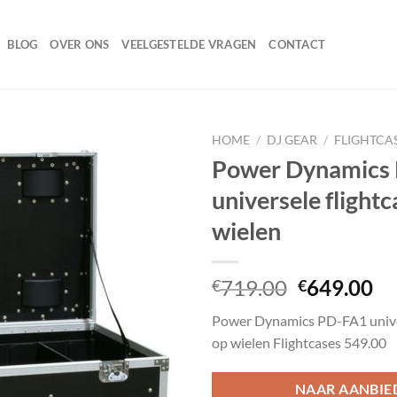
BLOG
OVER ONS
VEELGESTELDE VRAGEN
CONTACT
HOME
/
DJ GEAR
/
FLIGHTCA
Power Dynamics
universele flightc
Toevoegen
wielen
aan
wenslijst
Oorspronk
Hu
719.00
649.00
€
€
prijs
pr
Power Dynamics PD-FA1 univer
was:
is:
op wielen Flightcases 549.00
€719.00.
€6
NAAR AANBIE