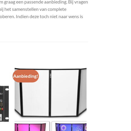
com graag een passende aanbieding. Bij vragen
bij het samenstellen van complete
roberen. Indien deze toch niet naar wens is
Aanbieding!
gen
Toevoegen
aan
st
wenslijst