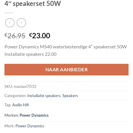
4″ speakerset 50W
Oorspronkelijke
Huidige
26.95
23.00
€
€
prijs
prijs
Power Dynamics MS40 waterbestendige 4″ speakerset 50W
was:
is:
Installatie speakers 22.00
€26.95.
€23.00.
NAAR AANBIEDER
SKU:
maxiaxi7032
Categorieën:
Installatie speakers
,
Speakers
Tag:
Audio Hifi
Merken:
Power Dynamics
Merk:
Power Dynamics