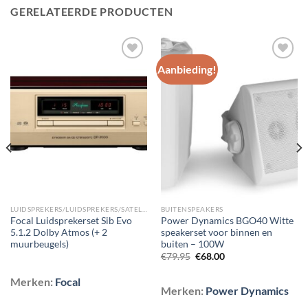
GERELATEERDE PRODUCTEN
Aanbieding!
Toevoegen
Toevoegen
aan
aan
wenslijst
wenslijst
LUIDSPREKERS/LUIDSPREKERS/SATELLIET EN SURROUND LUIDSPREKERS
BUITENSPEAKERS
Focal Luidsprekerset Sib Evo
Power Dynamics BGO40 Witte
5.1.2 Dolby Atmos (+ 2
speakerset voor binnen en
muurbeugels)
buiten – 100W
Oorspronkelijke
Huidige
€
79.95
€
68.00
prijs
prijs
was:
is:
Merken:
Focal
€79.95.
€68.00.
Merken:
Power Dynamics