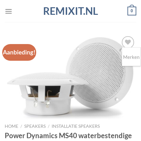
Ga
REMIXIT.NL
0
naar
inhoud
Aanbieding!
Merken
Toevoegen
aan
wenslijst
HOME
/
SPEAKERS
/
INSTALLATIE SPEAKERS
Power Dynamics MS40 waterbestendige