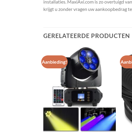
installaties. MaxiAxi.com is zo overtuigd va
krijgt u zonder vragen uw aankoopbedrag te
GERELATEERDE PRODUCTEN
Aanbieding!
Aanbi
Toevoegen
Toevoegen
aan
aan
wenslijst
wenslijst