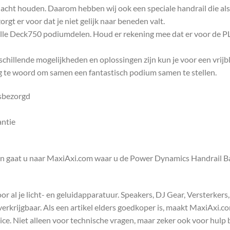
in acht houden. Daarom hebben wij ook een speciale handrail die als
gt er voor dat je niet gelijk naar beneden valt.
 alle Deck750 podiumdelen. Houd er rekening mee dat er voor de PL
hillende mogelijkheden en oplossingen zijn kun je voor een vrijb
ag te woord om samen een fantastisch podium samen te stellen.
isbezorgd
antie
en gaat u naar MaxiAxi.com waar u de Power Dynamics Handrail 
 al je licht- en geluidapparatuur. Speakers, DJ Gear, Versterkers
s verkrijgbaar. Als een artikel elders goedkoper is, maakt MaxiAxi.
e. Niet alleen voor technische vragen, maar zeker ook voor hulp 