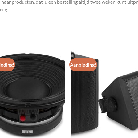
n haar producten, dat u een bestelling altijd twee weken kunt uitp
rug.
eding!
Aanbieding!
Toevoegen
Toevoe
aan
aan
wenslijst
wenslij