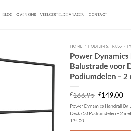
BLOG
OVER ONS
VEELGESTELDE VRAGEN
CONTACT
HOME
/
PODIUM & TRUSS
/
P
Power Dynamics 
Balustrade voor
Toevoegen
Podiumdelen – 2
aan
wenslijst
Oorspronk
Hu
166.95
149.00
€
€
prijs
pr
Power Dynamics Handrail Bal
was:
is:
Deck750 Podiumdelen – 2 me
€166.95.
€1
135.00