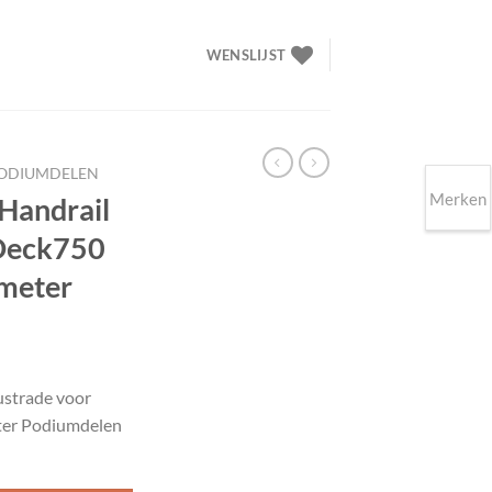
WENSLIJST
ODIUMDELEN
Merken
Handrail
 Deck750
 meter
elijke
idige
ijs
ustrade voor
ter Podiumdelen
49.00.