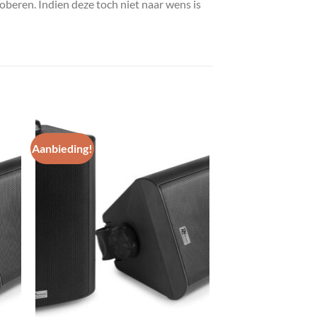
roberen. Indien deze toch niet naar wens is
Aanbieding!
gen
Toevoegen
aan
st
wenslijst