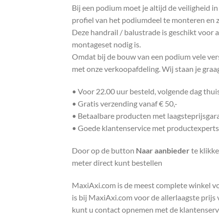
Bij een podium moet je altijd de veiligheid 
profiel van het podiumdeel te monteren en zor
Deze handrail / balustrade is geschikt voor
montageset nodig is.
Omdat bij de bouw van een podium vele versc
met onze verkoopafdeling. Wij staan je gra
• Voor 22.00 uur besteld, volgende dag thu
• Gratis verzending vanaf € 50,-
• Betaalbare producten met laagsteprijsgar
• Goede klantenservice met productexperts
Door op de button
Naar aanbieder
te klikk
meter direct kunt bestellen
MaxiAxi.com is de meest complete winkel voor
is bij MaxiAxi.com voor de allerlaagste prij
kunt u contact opnemen met de klantenservic