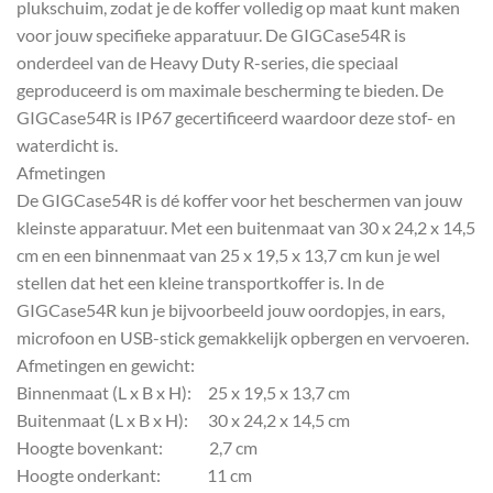
plukschuim, zodat je de koffer volledig op maat kunt maken
voor jouw specifieke apparatuur. De GIGCase54R is
onderdeel van de Heavy Duty R-series, die speciaal
geproduceerd is om maximale bescherming te bieden. De
GIGCase54R is IP67 gecertificeerd waardoor deze stof- en
waterdicht is.
Afmetingen
De GIGCase54R is dé koffer voor het beschermen van jouw
kleinste apparatuur. Met een buitenmaat van 30 x 24,2 x 14,5
cm en een binnenmaat van 25 x 19,5 x 13,7 cm kun je wel
stellen dat het een kleine transportkoffer is. In de
GIGCase54R kun je bijvoorbeeld jouw oordopjes, in ears,
microfoon en USB-stick gemakkelijk opbergen en vervoeren.
Afmetingen en gewicht:
Binnenmaat (L x B x H): 25 x 19,5 x 13,7 cm
Buitenmaat (L x B x H): 30 x 24,2 x 14,5 cm
Hoogte bovenkant: 2,7 cm
Hoogte onderkant: 11 cm