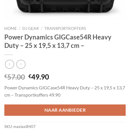
HOME
/
DJ GEAR
/
TRANSPORTKOFFERS
Power Dynamics GIGCase54R Heavy
Duty – 25 x 19,5 x 13,7 cm –
Oorspronkelijke
Huidige
57.00
49.90
€
€
prijs
prijs
Power Dynamics GIGCase54R Heavy Duty – 25 x 19,5 x 13,7
was:
is:
cm – Transportkoffers 49.90
€57.00.
€49.90.
NAAR AANBIEDER
SKU:
maxiaxi8407