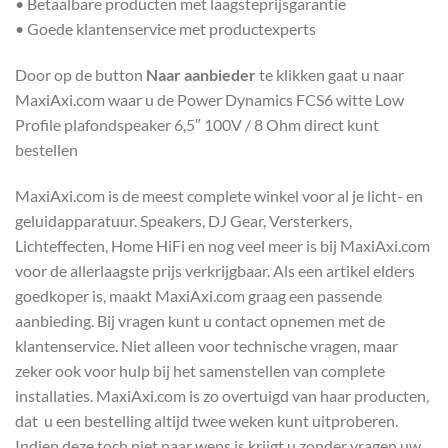
• Betaalbare producten met laagsteprijsgarantie
• Goede klantenservice met productexperts
Door op de button
Naar aanbieder
te klikken gaat u naar
MaxiAxi.com waar u de Power Dynamics FCS6 witte Low
Profile plafondspeaker 6,5″ 100V / 8 Ohm direct kunt
bestellen
MaxiAxi.com is de meest complete winkel voor al je licht- en
geluidapparatuur. Speakers, DJ Gear, Versterkers,
Lichteffecten, Home HiFi en nog veel meer is bij MaxiAxi.com
voor de allerlaagste prijs verkrijgbaar. Als een artikel elders
goedkoper is, maakt MaxiAxi.com graag een passende
aanbieding. Bij vragen kunt u contact opnemen met de
klantenservice. Niet alleen voor technische vragen, maar
zeker ook voor hulp bij het samenstellen van complete
installaties. MaxiAxi.com is zo overtuigd van haar producten,
dat u een bestelling altijd twee weken kunt uitproberen.
Indien deze toch niet naar wens is krijgt u zonder vragen uw