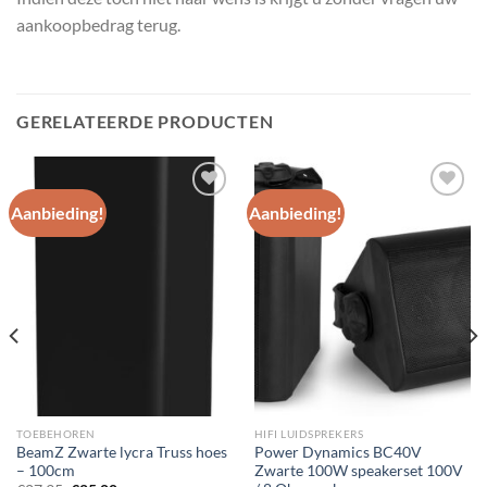
aankoopbedrag terug.
GERELATEERDE PRODUCTEN
Aanbieding!
Aanbieding!
Toevoegen
Toevoegen
aan
aan
wenslijst
wenslijst
TOEBEHOREN
HIFI LUIDSPREKERS
BeamZ Zwarte lycra Truss hoes
Power Dynamics BC40V
– 100cm
Zwarte 100W speakerset 100V