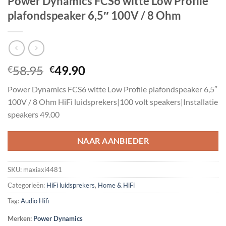
Power Dynamics FCS6 witte Low Profile
plafondspeaker 6,5″ 100V / 8 Ohm
Oorspronkelijke
Huidige
58.95
49.90
€
€
prijs
prijs
Power Dynamics FCS6 witte Low Profile plafondspeaker 6,5″
was:
is:
100V / 8 Ohm HiFi luidsprekers|100 volt speakers|Installatie
€58.95.
€49.90.
speakers 49.00
NAAR AANBIEDER
SKU:
maxiaxi4481
Categorieën:
HiFi luidsprekers
,
Home & HiFi
Tag:
Audio Hifi
Merken:
Power Dynamics