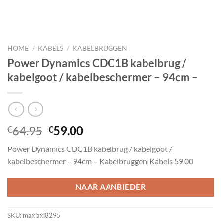
HOME
/
KABELS
/
KABELBRUGGEN
Power Dynamics CDC1B kabelbrug /
kabelgoot / kabelbeschermer – 94cm –
Oorspronkelijke
Huidige
64.95
59.00
€
€
prijs
prijs
Power Dynamics CDC1B kabelbrug / kabelgoot /
was:
is:
kabelbeschermer – 94cm – Kabelbruggen|Kabels 59.00
€64.95.
€59.00.
NAAR AANBIEDER
SKU:
maxiaxi8295