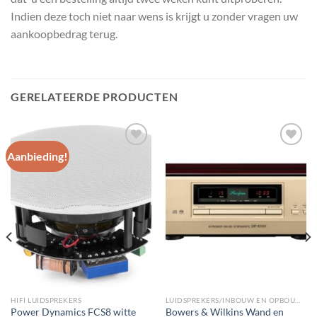
Indien deze toch niet naar wens is krijgt u zonder vragen uw
aankoopbedrag terug.
GERELATEERDE PRODUCTEN
Aanbieding!
Toevoegen
Toevoegen
aan
aan
wenslijst
wenslijst
HIFI LUIDSPREKERS
LUIDSPREKERS/INBOUW EN OPBOUW LUIDSPREKERS/WAND INBOUW SUBWOOFERS
Power Dynamics FCS8 witte
Bowers & Wilkins Wand en