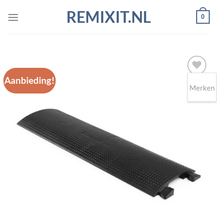
Ga
REMIXIT.NL
0
naar
inhoud
Aanbieding!
Merken
Toevoegen
aan
wenslijst