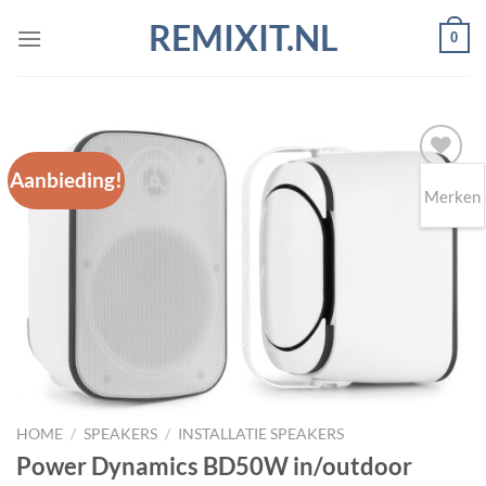
Ga
REMIXIT.NL
0
naar
inhoud
Aanbieding!
Merken
Toevoegen
aan
wenslijst
HOME
/
SPEAKERS
/
INSTALLATIE SPEAKERS
Power Dynamics BD50W in/outdoor