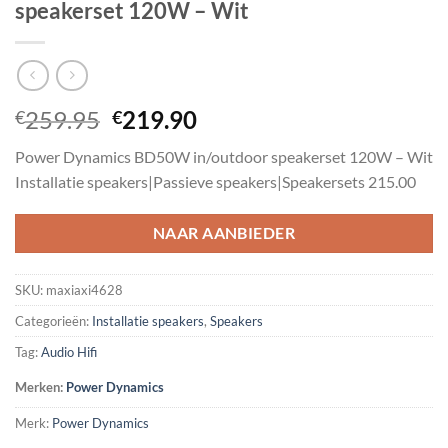
speakerset 120W – Wit
Oorspronkelijke
Huidige
259.95
219.90
€
€
prijs
prijs
Power Dynamics BD50W in/outdoor speakerset 120W – Wit
was:
is:
Installatie speakers|Passieve speakers|Speakersets 215.00
€259.95.
€219.90.
NAAR AANBIEDER
SKU:
maxiaxi4628
Categorieën:
Installatie speakers
,
Speakers
Tag:
Audio Hifi
Merken:
Power Dynamics
Merk:
Power Dynamics