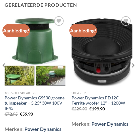
GERELATEERDE PRODUCTEN
Aanbieding!
Aanbieding!
Toevoegen
Toevoegen
aan
aan
wenslijst
wenslijst
100 VOLT SPEAKERS
SPEAKERS
Power Dynamics GS530 groene
Power Dynamics PD12C
tuinspeaker – 5.25″ 30W 100V
Ferrite woofer 12″ – 1200W
IP45
Oorspronkelijke
Huidige
€
229.90
€
199.90
prijs
prijs
Oorspronkelijke
Huidige
€
72.95
€
59.90
was:
is:
prijs
prijs
€229.90.
€199.90.
was:
is:
Merken:
Power Dynamics
€72.95.
€59.90.
Merken:
Power Dynamics