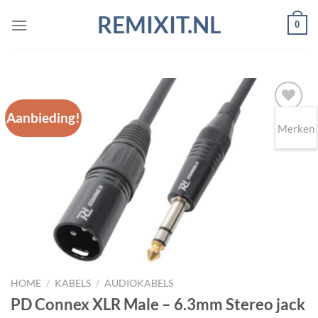
Ga
REMIXIT.NL
0
naar
inhoud
Aanbieding!
Merken
Toevoegen
aan
wenslijst
HOME
/
KABELS
/
AUDIOKABELS
PD Connex XLR Male – 6.3mm Stereo jack