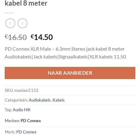
kabel 8 meter
Oorspronkelijke
Huidige
16.50
14.50
€
€
prijs
prijs
PD Connex XLR Male – 6.3mm Stereo jack kabel 8 meter
was:
is:
Audiokabels|Jack kabels|Signaalkabels|XLR kabels 11.50
€16.50.
€14.50.
NAAR AANBIEDER
SKU:
maxiaxi1152
Categorieën:
Audiokabels
,
Kabels
Tag:
Audio Hifi
Merken:
PD Connex
Merk:
PD Connex