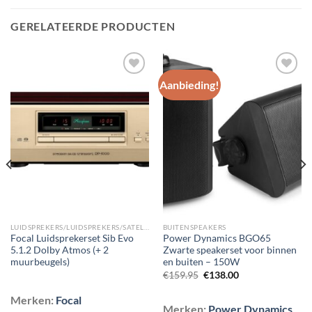
GERELATEERDE PRODUCTEN
Aanbieding!
Toevoegen
Toevoegen
aan
aan
wenslijst
wenslijst
LUIDSPREKERS/LUIDSPREKERS/SATELLIET EN SURROUND LUIDSPREKERS
BUITENSPEAKERS
Focal Luidsprekerset Sib Evo
Power Dynamics BGO65
5.1.2 Dolby Atmos (+ 2
Zwarte speakerset voor binnen
muurbeugels)
en buiten – 150W
Oorspronkelijke
Huidige
€
159.95
€
138.00
prijs
prijs
was:
is:
Merken:
Focal
€159.95.
€138.00.
Merken:
Power Dynamics