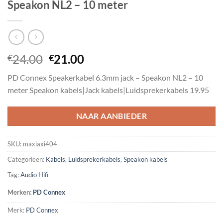
Speakon NL2 – 10 meter
Oorspronkelijke
Huidige
24.00
21.00
€
€
prijs
prijs
PD Connex Speakerkabel 6.3mm jack – Speakon NL2 – 10
was:
is:
meter Speakon kabels|Jack kabels|Luidsprekerkabels 19.95
€24.00.
€21.00.
NAAR AANBIEDER
SKU:
maxiaxi404
Categorieën:
Kabels
,
Luidsprekerkabels
,
Speakon kabels
Tag:
Audio Hifi
Merken:
PD Connex
Merk:
PD Connex