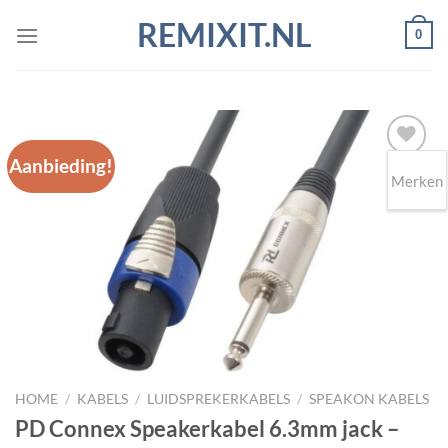
Ga
REMIXIT.NL
0
naar
inhoud
Aanbieding!
Merken
Toevoegen
aan
wenslijst
HOME
/
KABELS
/
LUIDSPREKERKABELS
/
SPEAKON KABELS
PD Connex Speakerkabel 6.3mm jack –