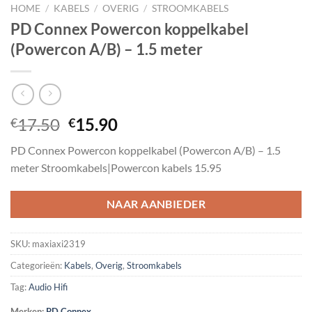
HOME
/
KABELS
/
OVERIG
/
STROOMKABELS
PD Connex Powercon koppelkabel
(Powercon A/B) – 1.5 meter
Oorspronkelijke
Huidige
17.50
15.90
€
€
prijs
prijs
PD Connex Powercon koppelkabel (Powercon A/B) – 1.5
was:
is:
meter Stroomkabels|Powercon kabels 15.95
€17.50.
€15.90.
NAAR AANBIEDER
SKU:
maxiaxi2319
Categorieën:
Kabels
,
Overig
,
Stroomkabels
Tag:
Audio Hifi
Merken:
PD Connex