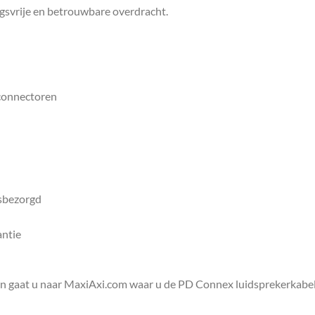
ngsvrije en betrouwbare overdracht.
 connectoren
isbezorgd
antie
en gaat u naar MaxiAxi.com waar u de PD Connex luidsprekerkabel