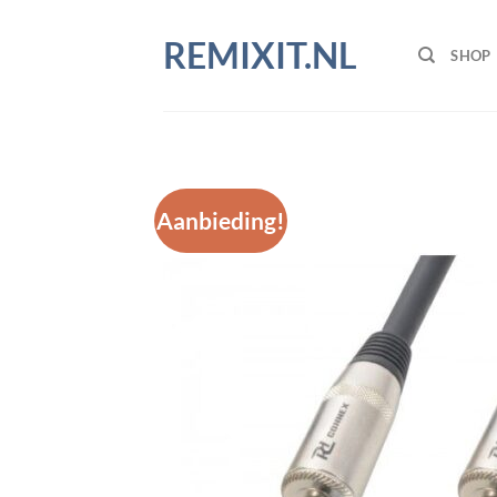
Ga
naar
REMIXIT.NL
SHOP
inhoud
Aanbieding!