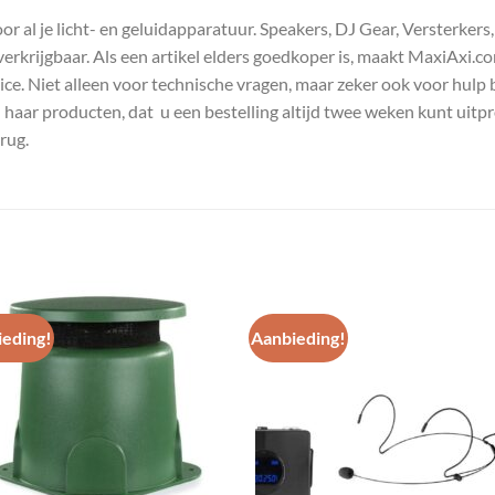
 al je licht- en geluidapparatuur. Speakers, DJ Gear, Versterkers
s verkrijgbaar. Als een artikel elders goedkoper is, maakt MaxiAxi.
e. Niet alleen voor technische vragen, maar zeker ook voor hulp 
n haar producten, dat u een bestelling altijd twee weken kunt uitp
rug.
eding!
Aanbieding!
Toevoegen
Toevoe
aan
aan
wenslijst
wenslij