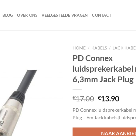
BLOG
OVER ONS
VEELGESTELDE VRAGEN
CONTACT
HOME
/
KABELS
/
JACK KABE
PD Connex
luidsprekerkabel
Toevoegen
6,3mm Jack Plug
aan
wenslijst
Oorspronke
Huid
17.00
13.90
€
€
prijs
prijs
PD Connex luidsprekerkabel 
was:
is:
Plug – 6m Jack kabels|Luidspr
€17.00.
€13.
NAAR AANBIE