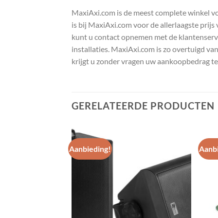
MaxiAxi.com is de meest complete winkel voor
is bij MaxiAxi.com voor de allerlaagste prij
kunt u contact opnemen met de klantenservic
installaties. MaxiAxi.com is zo overtuigd va
krijgt u zonder vragen uw aankoopbedrag te
GERELATEERDE PRODUCTEN
Aanbieding!
Aanbi
Toevoegen
Toevoegen
aan
aan
wenslijst
wenslijst