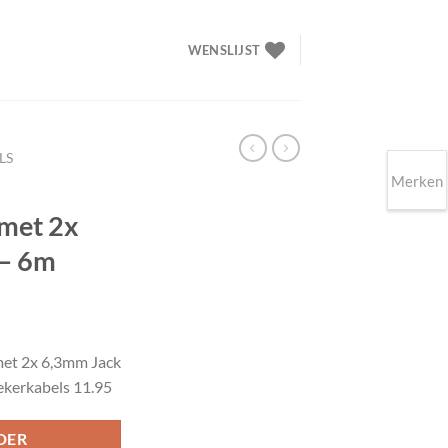
WENSLIJST
LS
Merken
 met 2x
 – 6m
lijke
ige
met 2x 6,3mm Jack
ekerkabels 11.95
90.
DER