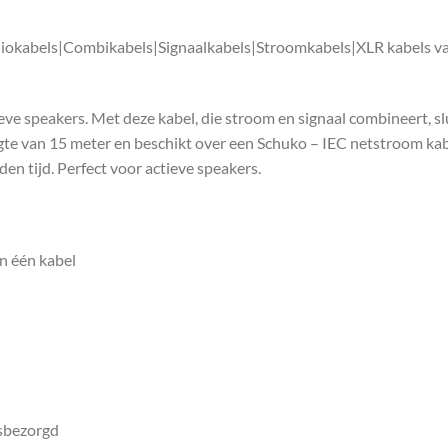
iokabels|Combikabels|Signaalkabels|Stroomkabels|XLR kabels va
e speakers. Met deze kabel, die stroom en signaal combineert, slu
ngte van 15 meter en beschikt over een Schuko – IEC netstroom kab
den tijd. Perfect voor actieve speakers.
n één kabel
isbezorgd