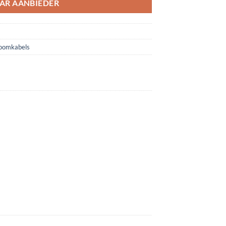
AR AANBIEDER
oomkabels