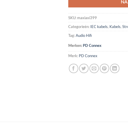
NA
SKU:
maxiaxi399
Categorieën:
IEC kabels
,
Kabels
,
Str
Tag:
Audio Hifi
Merken:
PD Connex
Merk:
PD Connex