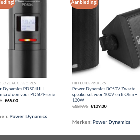
eding!
Aanbieding!
Toevoegen
Toevoe
aan
aan
wenslijst
wenslij
DLOZE ACCESSOIRES
HIFI LUIDSPREKERS
r Dynamics PD504HH
Power Dynamics BC50V Zwarte
microfoon voor PD504-serie
speakerset voor 100V en 8 Ohm –
120W
Oorspronkelijke
Huidige
95
€
65.00
prijs
prijs
Oorspronkelijke
Huidige
€
129.95
€
109.00
was:
is:
prijs
prijs
€74.95.
€65.00.
was:
is:
ken:
Power Dynamics
€129.95.
€109.00.
Merken:
Power Dynamics