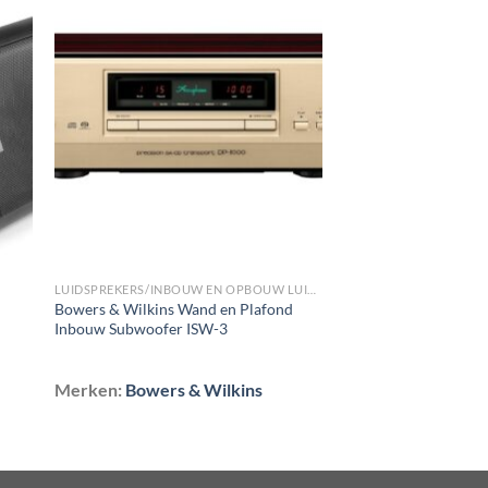
gen
Toevoegen
aan
st
wenslijst
LUIDSPREKERS/INBOUW EN OPBOUW LUIDSPREKERS/WAND INBOUW SUBWOOFERS
Bowers & Wilkins Wand en Plafond
Inbouw Subwoofer ISW-3
Merken:
Bowers & Wilkins