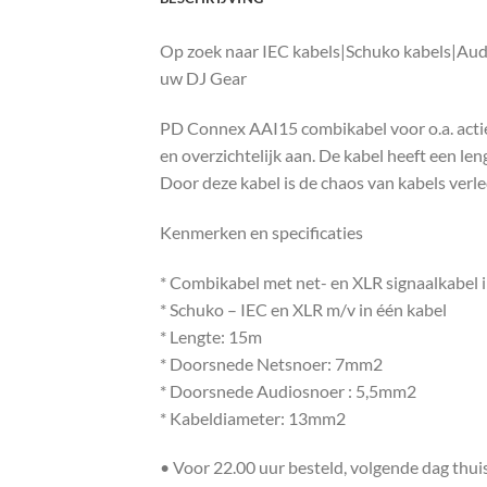
Op zoek naar IEC kabels|Schuko kabels|Aud
uw DJ Gear
PD Connex AAI15 combikabel voor o.a. actiev
en overzichtelijk aan. De kabel heeft een le
Door deze kabel is de chaos van kabels verle
Kenmerken en specificaties
* Combikabel met net- en XLR signaalkabel i
* Schuko – IEC en XLR m/v in één kabel
* Lengte: 15m
* Doorsnede Netsnoer: 7mm2
* Doorsnede Audiosnoer : 5,5mm2
* Kabeldiameter: 13mm2
• Voor 22.00 uur besteld, volgende dag thu