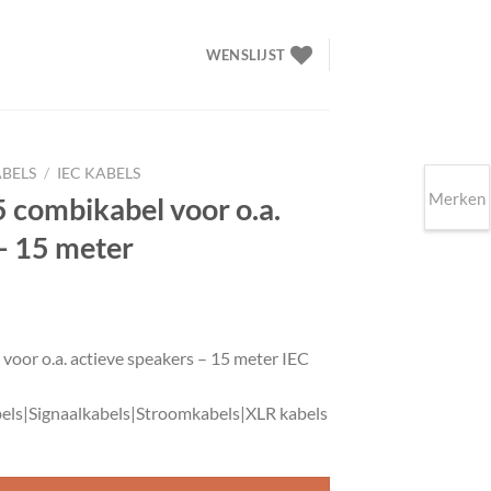
WENSLIJST
BELS
/
IEC KABELS
Merken
combikabel voor o.a.
– 15 meter
lijke
ige
oor o.a. actieve speakers – 15 meter IEC
90.
els|Signaalkabels|Stroomkabels|XLR kabels