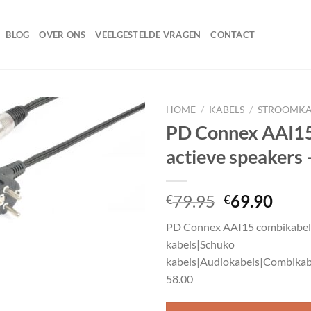
BLOG
OVER ONS
VEELGESTELDE VRAGEN
CONTACT
HOME
/
KABELS
/
STROOMKA
PD Connex AAI15 
actieve speakers 
Toevoegen
aan
wenslijst
Oorspronke
Huid
79.95
69.90
€
€
prijs
prijs
PD Connex AAI15 combikabel v
was:
is:
kabels|Schuko
€79.95.
€69.
kabels|Audiokabels|Combikab
58.00