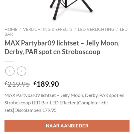
HOME
/
VERLICHTING & EFFECTS
/
LED VERLICHTING
/
LED
BAR
MAX Partybar09 lichtset – Jelly Moon,
Derby, PAR spot en Stroboscoop
Oorspronkelijke
Huidige
219.95
189.90
€
€
prijs
prijs
MAX Partybar09 lichtset – Jelly Moon, Derby, PAR spot en
was:
is:
Stroboscoop LED Bar|LED Effecten|Complete licht
€219.95.
€189.90.
sets|Discolampen 179.95
NAAR AANBIEDER