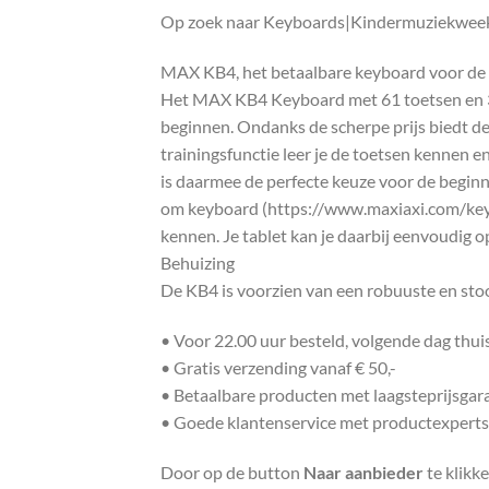
Op zoek naar Keyboards|Kindermuziekweek 
MAX KB4, het betaalbare keyboard voor de
Het MAX KB4 Keyboard met 61 toetsen en 3-s
beginnen. Ondanks de scherpe prijs biedt de
trainingsfunctie leer je de toetsen kennen e
is daarmee de perfecte keuze voor de beginn
om keyboard (https://www.maxiaxi.com/keybo
kennen. Je tablet kan je daarbij eenvoudig
Behuizing
De KB4 is voorzien van een robuuste en stoo
• Voor 22.00 uur besteld, volgende dag thu
• Gratis verzending vanaf € 50,-
• Betaalbare producten met laagsteprijsgar
• Goede klantenservice met productexperts
Door op de button
Naar aanbieder
te klikk