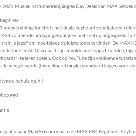
2021|Muziekinstrumenten|Singles Day Deals van MAX bezoek da
 beginner
taps trainingsfunctie is het ideale keyboard voor iedereen die v
 KB4 voldoende uitdaging zodat je er niet snel op uitgespeeld zul
n train je jezelf om moeiteloos de juiste toets te vinden. De MAX K
ende toetsenist. Daarnaast zijn er voldoende apps te vinden, bijv
ards/) te leren spelen. Ook op YouTube zijn voldoende tutorials
 op de meegeleverde (insteekbare) muziekstandaard leggen voor ee
tvaste behuizing, hij
isbezorgd
antie
en gaat u naar MaxiAxi.com waar u de MAX KB4 Beginners Keyboard