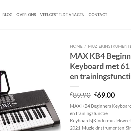
BLOG
OVER ONS
VEELGESTELDE VRAGEN
CONTACT
HOME
/
MUZIEKINSTRUMENT
MAX KB4 Beginn
Keyboard met 61 
Toevoegen
en trainingsfunct
aan
wenslijst
Oorspronke
Huid
89.90
69.00
€
€
prijs
prijs
MAX KB4 Beginners Keyboard
was:
is:
en trainingsfunctie
€89.90.
€69.
Keyboards|Kindermuziekwee
2021|Muziekinstrumenten|Sin