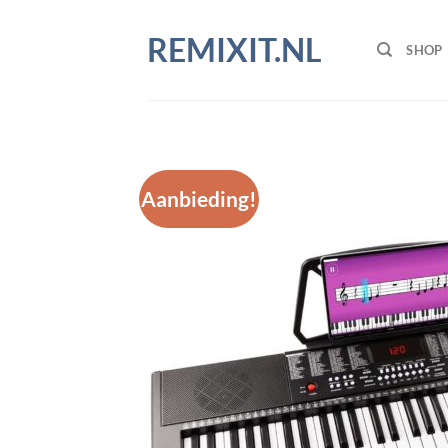
Ga
naar
REMIXIT.NL
SHOP
inhoud
Aanbieding!