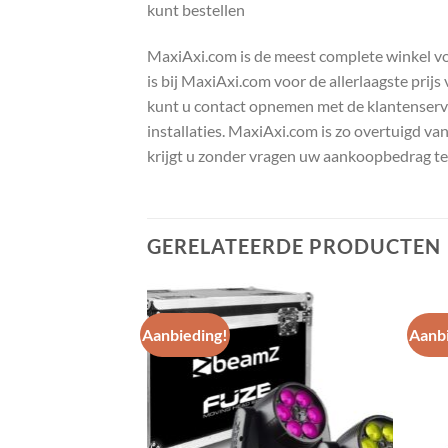
kunt bestellen
MaxiAxi.com is de meest complete winkel voor
is bij MaxiAxi.com voor de allerlaagste prij
kunt u contact opnemen met de klantenservic
installaties. MaxiAxi.com is zo overtuigd va
krijgt u zonder vragen uw aankoopbedrag te
GERELATEERDE PRODUCTEN
Aanbieding!
Aanbi
Toevoegen
Toevoegen
aan
aan
wenslijst
wenslijst