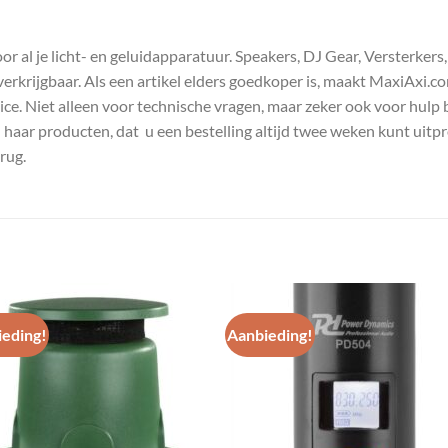
 al je licht- en geluidapparatuur. Speakers, DJ Gear, Versterkers
s verkrijgbaar. Als een artikel elders goedkoper is, maakt MaxiAxi.
e. Niet alleen voor technische vragen, maar zeker ook voor hulp 
n haar producten, dat u een bestelling altijd twee weken kunt uitp
rug.
eding!
Aanbieding!
Toevoegen
Toevoe
aan
aan
wenslijst
wenslij