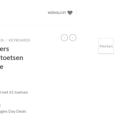
WENSLIJST
EN
/
KEYBOARDS
Merken
ers
toetsen
ie
lijke
ige
 met 61 toetsen
00.
k
gles Day Deals