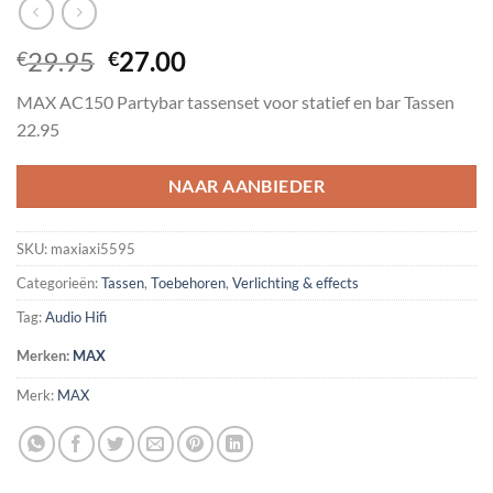
Oorspronkelijke
Huidige
29.95
27.00
€
€
prijs
prijs
MAX AC150 Partybar tassenset voor statief en bar Tassen
was:
is:
22.95
€29.95.
€27.00.
NAAR AANBIEDER
SKU:
maxiaxi5595
Categorieën:
Tassen
,
Toebehoren
,
Verlichting & effects
Tag:
Audio Hifi
Merken:
MAX
Merk:
MAX