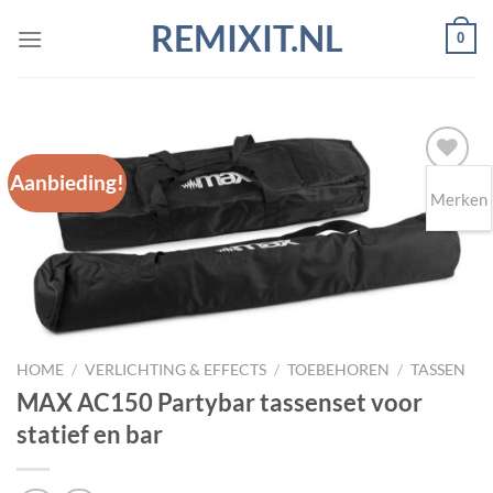
Ga
REMIXIT.NL
0
naar
inhoud
Aanbieding!
Merken
Toevoegen
aan
wenslijst
HOME
/
VERLICHTING & EFFECTS
/
TOEBEHOREN
/
TASSEN
MAX AC150 Partybar tassenset voor
statief en bar