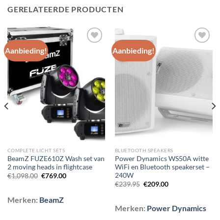
GERELATEERDE PRODUCTEN
Aanbieding!
Aanbieding!
Toevoegen
Toevoegen
aan
aan
wenslijst
wenslijst
COMPLETE LICHT SETS
BLUETOOTH SPEAKERS
BeamZ FUZE610Z Wash set van
Power Dynamics WS50A witte
2 moving heads in flightcase
WiFi en Bluetooth speakerset –
240W
Oorspronkelijke
Huidige
€
1,098.00
€
769.00
prijs
prijs
Oorspronkelijke
Huidige
€
239.95
€
209.00
was:
is:
prijs
prijs
€1,098.00.
€769.00.
was:
is:
Merken:
BeamZ
€239.95.
€209.00.
Merken:
Power Dynamics