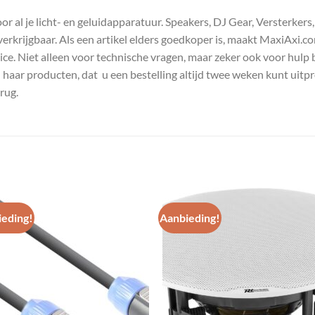
 al je licht- en geluidapparatuur. Speakers, DJ Gear, Versterkers
s verkrijgbaar. Als een artikel elders goedkoper is, maakt MaxiAxi.
e. Niet alleen voor technische vragen, maar zeker ook voor hulp 
n haar producten, dat u een bestelling altijd twee weken kunt uitp
rug.
eding!
Aanbieding!
Toevoegen
Toevoe
aan
aan
wenslijst
wenslij