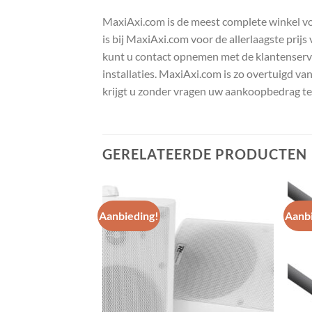
MaxiAxi.com is de meest complete winkel voor
is bij MaxiAxi.com voor de allerlaagste prij
kunt u contact opnemen met de klantenservic
installaties. MaxiAxi.com is zo overtuigd va
krijgt u zonder vragen uw aankoopbedrag te
GERELATEERDE PRODUCTEN
Aanbieding!
Aanbi
Toevoegen
Toevoegen
aan
aan
wenslijst
wenslijst