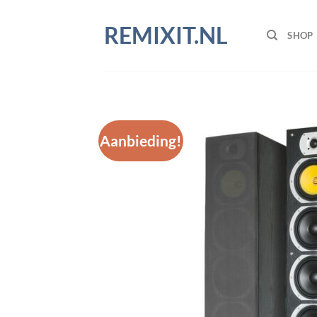
Ga
naar
REMIXIT.NL
SHOP
inhoud
Aanbieding!