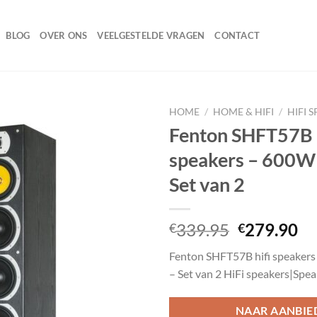
BLOG
OVER ONS
VEELGESTELDE VRAGEN
CONTACT
HOME
/
HOME & HIFI
/
HIFI 
Fenton SHFT57B h
speakers – 600W
Toevoegen
Set van 2
aan
wenslijst
Oorspronk
Hu
339.95
279.90
€
€
prijs
pr
Fenton SHFT57B hifi speaker
was:
is:
– Set van 2 HiFi speakers|Spe
€339.95.
€2
NAAR AANBIE