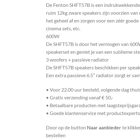
De Fenton SHFT57B is een indrukwekkende 
ruim 12kg zware speakers zijn voorzien va
het geheel af en zorgen voor een zéér goed
cinema sets, etc.
600W
De SHFT57B is door het vermogen van 600W g
speakerset en geniet je van een sublieme st
3 woofers + passieve radiator
De SHFT57B speakers beschikken per speaker 
Een extra passieve 6.5″ radiator zorgt er s
• Voor 22.00 uur besteld, volgende dag thu
• Gratis verzending vanaf € 50,-
• Betaalbare producten met laagsteprijsgar
• Goede klantenservice met productexperts
Door op de button
Naar aanbieder
te klikk
bestellen