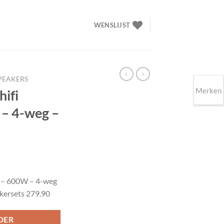
WENSLIJST
SPEAKERS
Merken
ifi
 – 4-weg –
elijke
idige
ijs
s – 600W – 4-weg
akersets 279.90
79.90.
DER