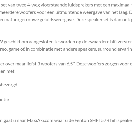
set van twee 4-weg vloerstaande luidsprekers met een maximaal
n meerdere woofers voor een uitmuntende weergave van het laag.
e en natuurgetrouwe geluidsweergave. Deze speakerset is dan ook 
eschikt om aangesloten te worden op de zwaardere hifi versterke
ereo, game of, in combinatie met andere speakers, surround ervarin
over maar liefst 3 woofers van 6,5''. Deze woofers zorgen voor e
amen met
isbezorgd
antie
en gaat u naar MaxiAxi.com waar u de Fenton SHFT57B hifi speake