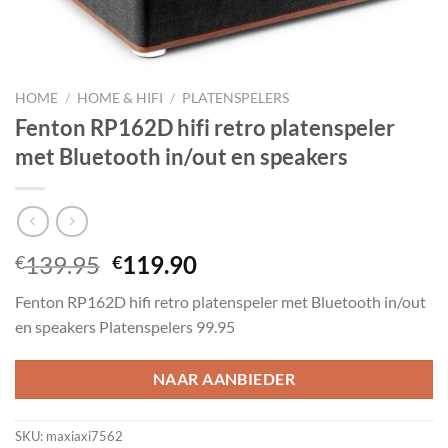
HOME
/
HOME & HIFI
/
PLATENSPELERS
Fenton RP162D hifi retro platenspeler
met Bluetooth in/out en speakers
Oorspronkelijke
Huidige
139.95
119.90
€
€
prijs
prijs
Fenton RP162D hifi retro platenspeler met Bluetooth in/out
was:
is:
en speakers Platenspelers 99.95
€139.95.
€119.90.
NAAR AANBIEDER
SKU:
maxiaxi7562