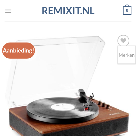
Ga
REMIXIT.NL
0
naar
inhoud
Aanbieding!
Merken
Toevoegen
aan
wenslijst