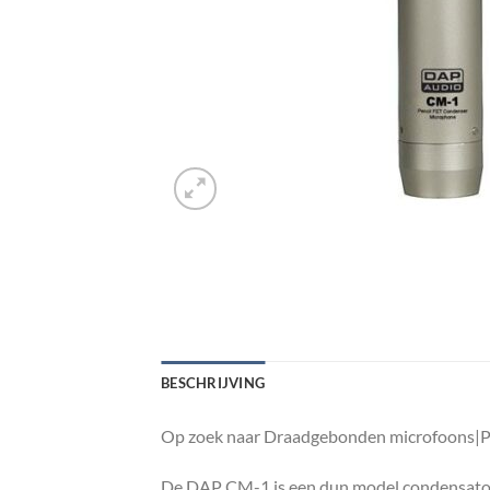
BESCHRIJVING
Op zoek naar Draadgebonden microfoons|Po
De DAP CM-1 is een dun model condensatorm