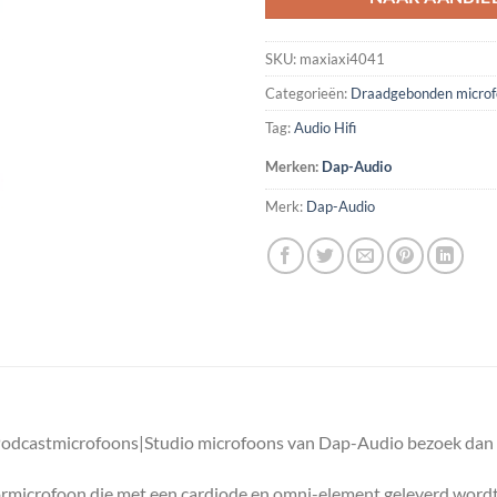
SKU:
maxiaxi4041
Categorieën:
Draadgebonden microf
Tag:
Audio Hifi
Merken:
Dap-Audio
Merk:
Dap-Audio
dcastmicrofoons|Studio microfoons van Dap-Audio bezoek dan R
icrofoon die met een cardiode en omni-element geleverd wordt. 