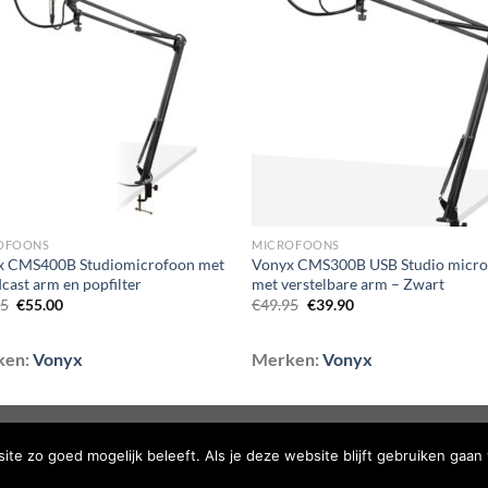
Toevoegen
Toevoe
aan
aan
wenslijst
wenslij
OFOONS
MICROFOONS
x CMS400B Studiomicrofoon met
Vonyx CMS300B USB Studio micr
cast arm en popfilter
met verstelbare arm – Zwart
Oorspronkelijke
Huidige
Oorspronkelijke
Huidige
95
€
55.00
€
49.95
€
39.90
prijs
prijs
prijs
prijs
was:
is:
was:
is:
€64.95.
€55.00.
€49.95.
€39.90.
ken:
Vonyx
Merken:
Vonyx
TELDE VRAGEN
te zo goed mogelijk beleeft. Als je deze website blijft gebruiken gaan 