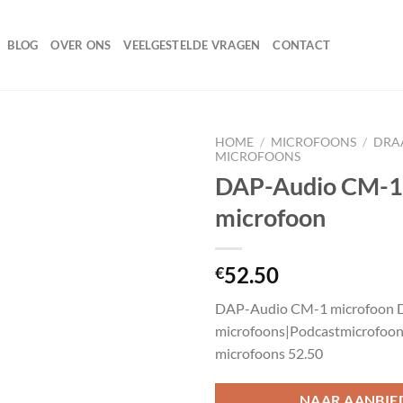
BLOG
OVER ONS
VEELGESTELDE VRAGEN
CONTACT
HOME
/
MICROFOONS
/
DRA
MICROFOONS
DAP-Audio CM-1
microfoon
Toevoegen
aan
wenslijst
52.50
€
DAP-Audio CM-1 microfoon 
microfoons|Podcastmicrofoon
microfoons 52.50
NAAR AANBIE