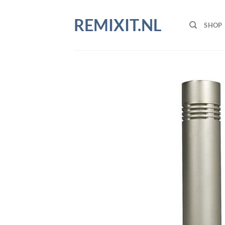
Ga
naar
REMIXIT.NL
SHOP
inhoud