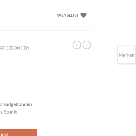
WENSLIJST
ADGEBONDEN
Merken
Draadgebonden
s|Studio
DER