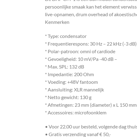
persoonlijke smaak kan het element verwiss
live-opnamen, drum overhead of akoestisch
Kenmerken
* Type: condensator
* Frequentierespons: 30 Hz – 22 kHz (-3 dB)
* Polar-patroon: omni of cardiode
* Gevoeligheid: 10 mV/Pa -40 dB –
* Max. SPL: 132 dB
* Impedantie: 200 Ohm
* Voeding: +48V fantoom
* Aansluiting: XLR mannelijk
* Netto gewicht: 130 g
* Afmetingen: 23 mm (diameter) x L 150 mm
* Accessoires: microfoonklem
• Voor 22.00 uur besteld, volgende dag thu
• Gratis verzending vanaf € 50,-