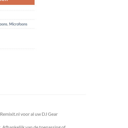
oons
,
Microfoons
emixit.nl voor al uw DJ Gear
Afhankelijk van de toepassing of