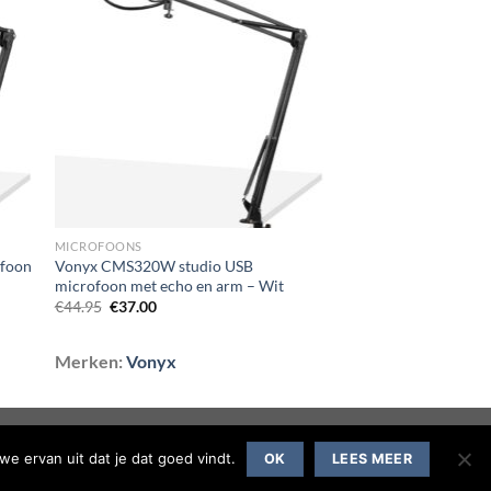
gen
Toevoegen
aan
st
wenslijst
MICROFOONS
ofoon
Vonyx CMS320W studio USB
microfoon met echo en arm – Wit
Oorspronkelijke
Huidige
€
44.95
€
37.00
prijs
prijs
was:
is:
€44.95.
€37.00.
Merken:
Vonyx
we ervan uit dat je dat goed vindt.
OK
LEES MEER