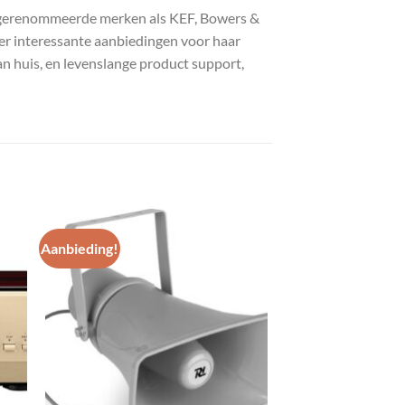
n gerenommeerde merken als KEF, Bowers &
eer interessante aanbiedingen voor haar
an huis, en levenslange product support,
Aanbieding!
gen
Toevoegen
aan
st
wenslijst