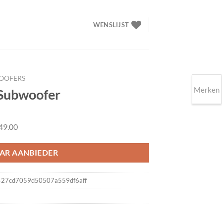
WENSLIJST
OOFERS
Merken
 Subwoofer
49.00
AR AANBIEDER
d427cd7059d50507a559df6aff