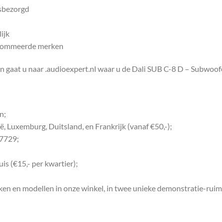
isbezorgd
ijk
enommeerde merken
en gaat u naar .audioexpert.nl waar u de Dali SUB C-8 D – Subwoofe
n;
, Luxemburg, Duitsland, en Frankrijk (vanaf €50,-);
97729;
uis (€15,- per kwartier);
ken en modellen in onze winkel, in twee unieke demonstratie-ruim