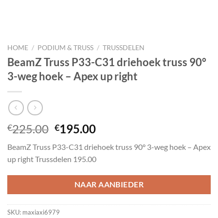
HOME
/
PODIUM & TRUSS
/
TRUSSDELEN
BeamZ Truss P33-C31 driehoek truss 90°
3-weg hoek – Apex up right
Oorspronkelijke
Huidige
225.00
195.00
€
€
prijs
prijs
BeamZ Truss P33-C31 driehoek truss 90° 3-weg hoek – Apex
was:
is:
up right Trussdelen 195.00
€225.00.
€195.00.
NAAR AANBIEDER
SKU:
maxiaxi6979