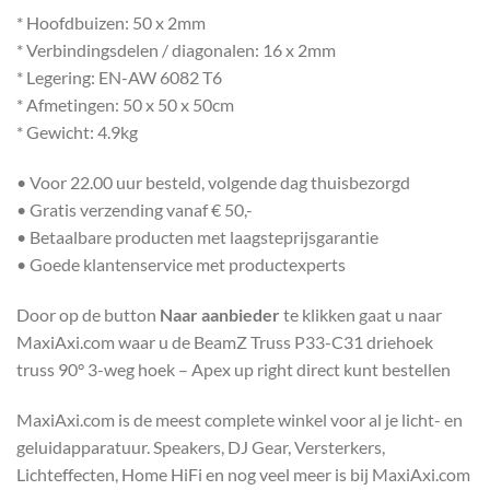
* Hoofdbuizen: 50 x 2mm
* Verbindingsdelen / diagonalen: 16 x 2mm
* Legering: EN-AW 6082 T6
* Afmetingen: 50 x 50 x 50cm
* Gewicht: 4.9kg
• Voor 22.00 uur besteld, volgende dag thuisbezorgd
• Gratis verzending vanaf € 50,-
• Betaalbare producten met laagsteprijsgarantie
• Goede klantenservice met productexperts
Door op de button
Naar aanbieder
te klikken gaat u naar
MaxiAxi.com waar u de BeamZ Truss P33-C31 driehoek
truss 90° 3-weg hoek – Apex up right direct kunt bestellen
MaxiAxi.com is de meest complete winkel voor al je licht- en
geluidapparatuur. Speakers, DJ Gear, Versterkers,
Lichteffecten, Home HiFi en nog veel meer is bij MaxiAxi.com