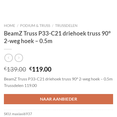
HOME
/
PODIUM & TRUSS
/
TRUSSDELEN
BeamZ Truss P33-C21 driehoek truss 90°
2-weg hoek – 0.5m
Oorspronkelijke
Huidige
139.00
119.00
€
€
prijs
prijs
BeamZ Truss P33-C21 driehoek truss 90° 2-weg hoek – 0.5m
was:
is:
Trussdelen 119.00
€139.00.
€119.00.
NAAR AANBIEDER
SKU:
maxiaxi6937