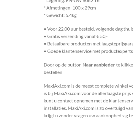
* Legering: EN-AW 6082 T6
* Afmetingen: 100 x 29cm
* Gewicht: 5.4kg
• Voor 22.00 uur besteld, volgende dag thu
• Gratis verzending vanaf € 50,-
• Betaalbare producten met laagsteprijsgar
• Goede klantenservice met productexperts
Door op de button
Naar aanbieder
te klikk
bestellen
MaxiAxi.com is de meest complete winkel voor
is bij MaxiAxi.com voor de allerlaagste prij
kunt u contact opnemen met de klantenservic
installaties. MaxiAxi.com is zo overtuigd va
krijgt u zonder vragen uw aankoopbedrag te