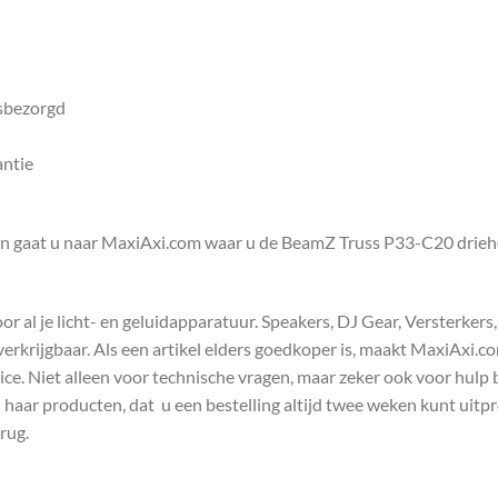
isbezorgd
antie
en gaat u naar MaxiAxi.com waar u de BeamZ Truss P33-C20 drieh
 al je licht- en geluidapparatuur. Speakers, DJ Gear, Versterkers
s verkrijgbaar. Als een artikel elders goedkoper is, maakt MaxiAxi.
e. Niet alleen voor technische vragen, maar zeker ook voor hulp 
n haar producten, dat u een bestelling altijd twee weken kunt uitp
rug.