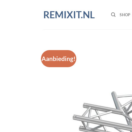
Ga
naar
REMIXIT.NL
SHOP
inhoud
Aanbieding!