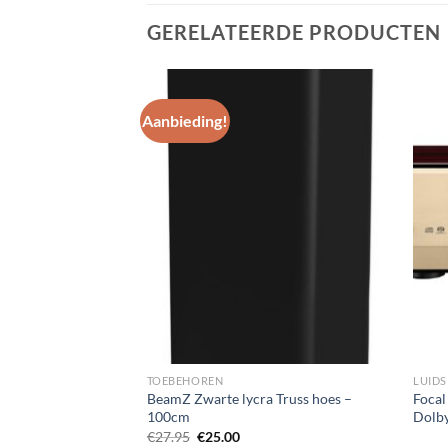
GERELATEERDE PRODUCTEN
Aanbieding!
Toevoegen
Toevoegen
aan
aan
wenslijst
wenslijst
TOEBEHOREN
CS8 witte Low
BeamZ Zwarte lycra Truss hoes –
Focal
ker 8″ 100V / 8
100cm
Dolby
Oorspronkelijke
Huidige
€
27.95
€
25.00