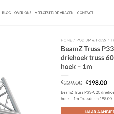
BLOG
OVER ONS
VEELGESTELDE VRAGEN
CONTACT
HOME
/
PODIUM & TRUSS
/
T
BeamZ Truss P3
driehoek truss 6
Toevoegen
hoek – 1m
aan
wenslijst
Oorspronk
Hu
229.00
198.00
€
€
prijs
pr
BeamZ Truss P33-C20 driehoe
was:
is:
hoek – 1m Trussdelen 198.00
€229.00.
€1
NAAR AANBIE