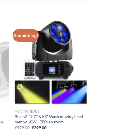
Aanbieding!
gen
Toevoegen
aan
st
wenslijst
MOVINGHEADS
BeamZ FUZE610Z Wash moving head
en
met 6x 10W LED's en zoom
Oorspronkelijke
Huidige
€
479.00
€
299.00