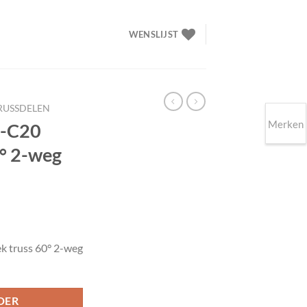
WENSLIJST
RUSSDELEN
Merken
3-C20
0° 2-weg
elijke
idige
ijs
k truss 60° 2-weg
98.00.
DER