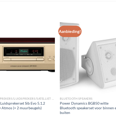
Aanbieding!
Toevoegen
Toevoe
aan
aan
wenslijst
wenslij
LUIDSPREKERS/LUIDSPREKERS/SATELLIET EN SURROUND LUIDSPREKERS
BLUETOOTH SPEAKERS
 Luidsprekerset Sib Evo 5.1.2
Power Dynamics BGB50 witte
 Atmos (+ 2 muurbeugels)
Bluetooth speakerset voor binnen 
buiten