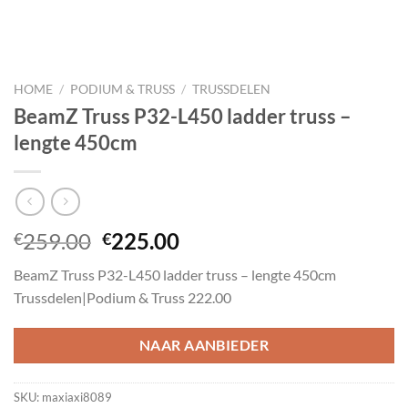
HOME
/
PODIUM & TRUSS
/
TRUSSDELEN
BeamZ Truss P32-L450 ladder truss –
lengte 450cm
Oorspronkelijke
Huidige
259.00
225.00
€
€
prijs
prijs
BeamZ Truss P32-L450 ladder truss – lengte 450cm
was:
is:
Trussdelen|Podium & Truss 222.00
€259.00.
€225.00.
NAAR AANBIEDER
SKU:
maxiaxi8089