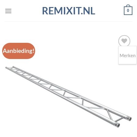
Ga
REMIXIT.NL
0
naar
inhoud
Aanbieding!
Merken
Toevoegen
aan
wenslijst