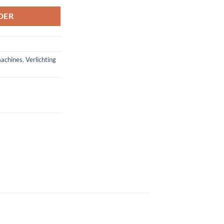
DER
achines
,
Verlichting