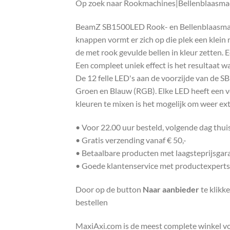
Op zoek naar Rookmachines|Bellenblaasmac
BeamZ SB1500LED Rook- en Bellenblaasmachi
knappen vormt er zich op die plek een klein 
de met rook gevulde bellen in kleur zetten. 
Een compleet uniek effect is het resultaat w
De 12 felle LED's aan de voorzijde van de 
Groen en Blauw (RGB). Elke LED heeft een v
kleuren te mixen is het mogelijk om weer ext
• Voor 22.00 uur besteld, volgende dag thu
• Gratis verzending vanaf € 50,-
• Betaalbare producten met laagsteprijsgar
• Goede klantenservice met productexperts
Door op de button
Naar aanbieder
te klikk
bestellen
MaxiAxi.com is de meest complete winkel voor