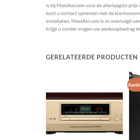
is bij MaxiAxi.com voor de allerlaagste prij
kunt u contact opnemen met de klantenservic
installaties. MaxiAxi.com is zo overtuigd va
krijgt u zonder vragen uw aankoopbedrag te
GERELATEERDE PRODUCTEN
Aanbi
Toevoegen
Toevoegen
aan
aan
wenslijst
wenslijst