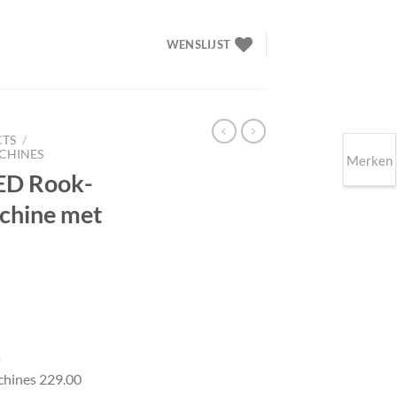
WENSLIJST
CTS
/
CHINES
Merken
ED Rook-
chine met
elijke
idige
ijs
s
49.00.
hines 229.00