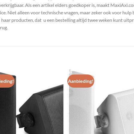
s verkrijgbaar. Als een artikel elders goedkoper is, maakt MaxiAxi.
e. Niet alleen voor technische vragen, maar zeker ook voor hulp 
n haar producten, dat u een bestelling altijd twee weken kunt uitp
rug.
eding!
Aanbieding!
Toevoegen
Toevoe
aan
aan
wenslijst
wenslij