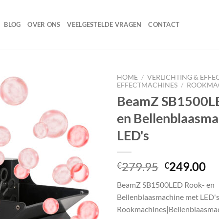
BLOG
OVER ONS
VEELGESTELDE VRAGEN
CONTACT
HOME
/
VERLICHTING & EFFE
EFFECTMACHINES
/
ROOKMA
BeamZ SB1500L
en Bellenblaasma
Toevoegen
aan
LED's
wenslijst
Oorspronk
Hu
279.95
249.00
€
€
prijs
pr
BeamZ SB1500LED Rook- en
was:
is:
Bellenblaasmachine met LED'
€279.95.
€2
Rookmachines|Bellenblaasmac