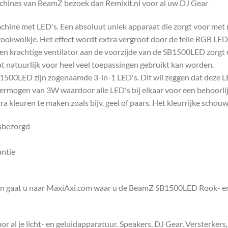
hines van BeamZ bezoek dan Remixit.nl voor al uw DJ Gear
ne met LED's. Een absoluut uniek apparaat die zorgt voor met ro
rookwolkje. Het effect wordt extra vergroot door de felle RGB LED'
Een krachtige ventilator aan de voorzijde van de SB1500LED zorgt 
at natuurlijk voor heel veel toepassingen gebruikt kan worden.
SB1500LED zijn zogenaamde 3-in-1 LED's. Dit wil zeggen dat deze 
ermogen van 3W waardoor alle LED's bij elkaar voor een behoorlij
ra kleuren te maken zoals bijv. geel of paars. Het kleurrijke scho
isbezorgd
antie
en gaat u naar MaxiAxi.com waar u de BeamZ SB1500LED Rook- en
 al je licht- en geluidapparatuur. Speakers, DJ Gear, Versterkers