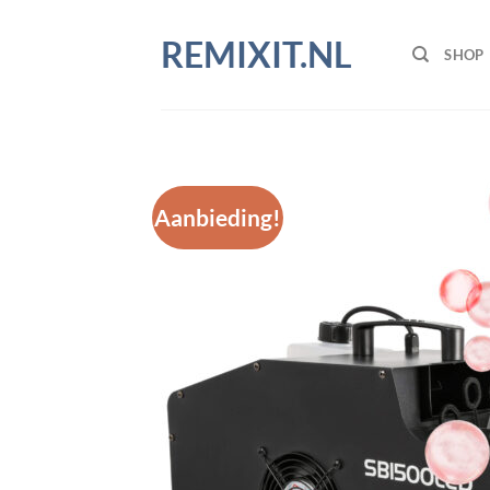
Ga
naar
REMIXIT.NL
SHOP
inhoud
Aanbieding!