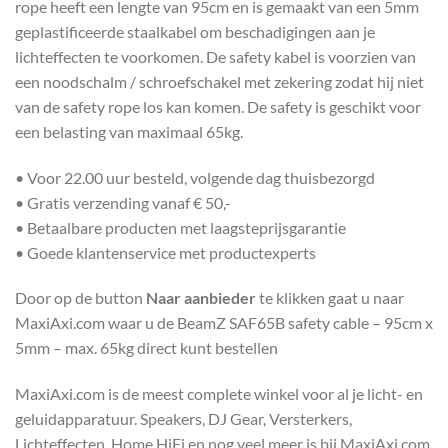
rope heeft een lengte van 95cm en is gemaakt van een 5mm
geplastificeerde staalkabel om beschadigingen aan je
lichteffecten te voorkomen. De safety kabel is voorzien van
een noodschalm / schroefschakel met zekering zodat hij niet
van de safety rope los kan komen. De safety is geschikt voor
een belasting van maximaal 65kg.
• Voor 22.00 uur besteld, volgende dag thuisbezorgd
• Gratis verzending vanaf € 50,-
• Betaalbare producten met laagsteprijsgarantie
• Goede klantenservice met productexperts
Door op de button
Naar aanbieder
te klikken gaat u naar
MaxiAxi.com waar u de BeamZ SAF65B safety cable – 95cm x
5mm – max. 65kg direct kunt bestellen
MaxiAxi.com is de meest complete winkel voor al je licht- en
geluidapparatuur. Speakers, DJ Gear, Versterkers,
Lichteffecten, Home HiFi en nog veel meer is bij MaxiAxi.com