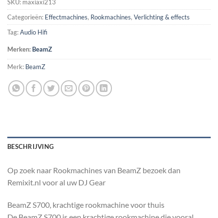
SKU:
maxiaxi213
Categorieën:
Effectmachines
,
Rookmachines
,
Verlichting & effects
Tag:
Audio Hifi
Merken:
BeamZ
Merk:
BeamZ
BESCHRIJVING
Op zoek naar Rookmachines van BeamZ bezoek dan
Remixit.nl voor al uw DJ Gear
BeamZ S700, krachtige rookmachine voor thuis
De BeamZ S700 is een krachtige rookmachine die vooral