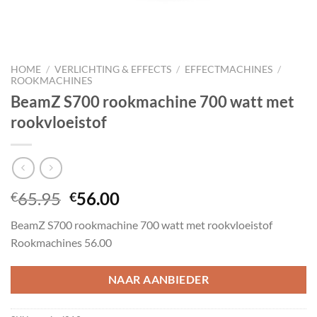
HOME
/
VERLICHTING & EFFECTS
/
EFFECTMACHINES
/
ROOKMACHINES
BeamZ S700 rookmachine 700 watt met
rookvloeistof
Oorspronkelijke
Huidige
65.95
56.00
€
€
prijs
prijs
BeamZ S700 rookmachine 700 watt met rookvloeistof
was:
is:
Rookmachines 56.00
€65.95.
€56.00.
NAAR AANBIEDER