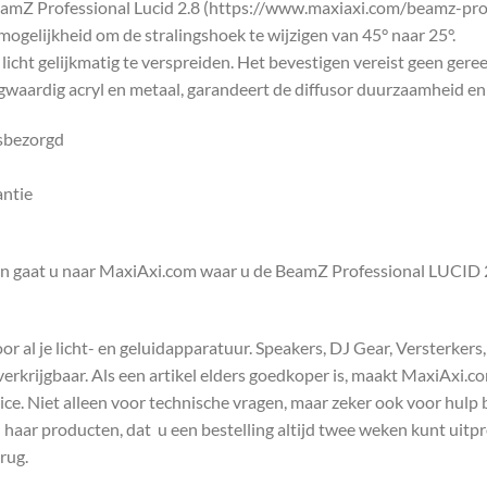
beamZ Professional Lucid 2.8 (https://www.maxiaxi.com/beamz-pr
ogelijkheid om de stralingshoek te wijzigen van 45° naar 25°.
 licht gelijkmatig te verspreiden. Het bevestigen vereist geen ger
gwaardig acryl en metaal, garandeert de diffusor duurzaamheid en
isbezorgd
antie
en gaat u naar MaxiAxi.com waar u de BeamZ Professional LUCID 2.
 al je licht- en geluidapparatuur. Speakers, DJ Gear, Versterkers
s verkrijgbaar. Als een artikel elders goedkoper is, maakt MaxiAxi.
e. Niet alleen voor technische vragen, maar zeker ook voor hulp 
n haar producten, dat u een bestelling altijd twee weken kunt uitp
rug.