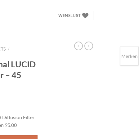
WENSLIJST
CTS
/
Merken
nal LUCID
er – 45
elijke
dige
s
Diffusion Filter
en 95.00
.00.