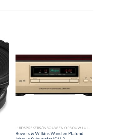
gen
Toevoegen
aan
st
wenslijst
LUIDSPREKERS/INBOUW EN OPBOUW LUIDSPREKERS/WAND INBOUW SUBWOOFERS
Bowers & Wilkins Wand en Plafond
Inbouw Subwoofer ISW-3