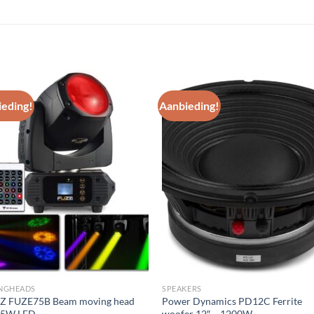
eding!
Aanbieding!
Toevoegen
Toevoe
aan
aan
wenslijst
wenslij
NGHEADS
SPEAKERS
Z FUZE75B Beam moving head
Power Dynamics PD12C Ferrite
75W LED
woofer 12″ – 1200W