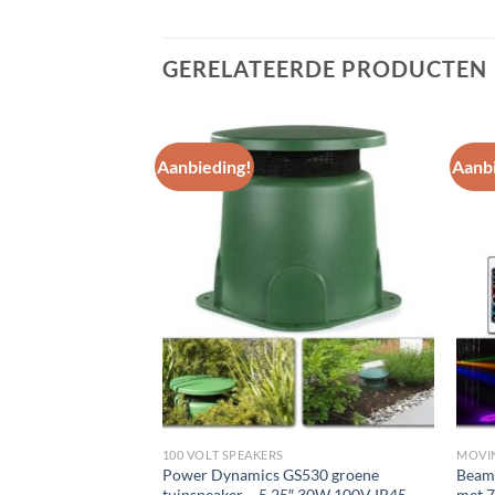
GERELATEERDE PRODUCTEN
Aanbieding!
Aanbi
Toevoegen
Toevoegen
aan
aan
wenslijst
wenslijst
100 VOLT SPEAKERS
MOVI
BGO50 Zwarte
Power Dynamics GS530 groene
Beam
nnen en buiten –
tuinspeaker – 5.25″ 30W 100V IP45
met 