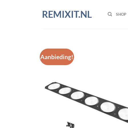
Ga
naar
REMIXIT.NL
SHOP
inhoud
Aanbieding!