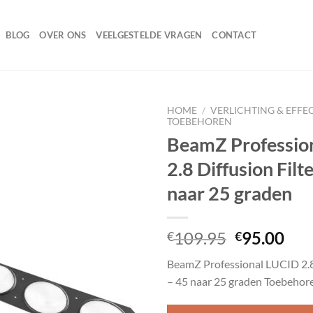
BLOG
OVER ONS
VEELGESTELDE VRAGEN
CONTACT
HOME
/
VERLICHTING & EFFE
TOEBEHOREN
BeamZ Professio
2.8 Diffusion Filt
Toevoegen
aan
naar 25 graden
wenslijst
Oorspronk
Hui
109.95
95.00
€
€
prijs
prij
BeamZ Professional LUCID 2.8 
was:
is:
– 45 naar 25 graden Toebehor
€109.95.
€95