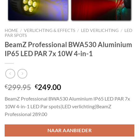
HOME
/
VERLICHTING & EFFECTS
/
LED VERLICHTING
/
LED
PAR SPOTS
BeamZ Professional BWA530 Aluminium
IP65 LED PAR 7x 10W 4-in-1
Oorspronkelijke
Huidige
299.95
249.00
€
€
prijs
prijs
BeamZ Professional BWA530 Aluminium IP65 LED PAR 7x
was:
is:
10W 4-in-1 LED Par spots|LED verlichting|BeamZ
€299.95.
€249.00.
Professional 289.00
NAAR AANBIEDER