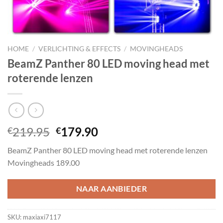
HOME
/
VERLICHTING & EFFECTS
/
MOVINGHEADS
BeamZ Panther 80 LED moving head met
roterende lenzen
Oorspronkelijke
Huidige
219.95
179.90
€
€
prijs
prijs
BeamZ Panther 80 LED moving head met roterende lenzen
was:
is:
Movingheads 189.00
€219.95.
€179.90.
NAAR AANBIEDER
SKU:
maxiaxi7117