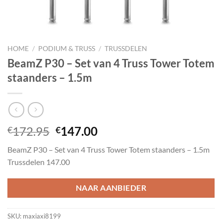
HOME
/
PODIUM & TRUSS
/
TRUSSDELEN
BeamZ P30 – Set van 4 Truss Tower Totem
staanders – 1.5m
Oorspronkelijke
Huidige
172.95
147.00
€
€
prijs
prijs
BeamZ P30 – Set van 4 Truss Tower Totem staanders – 1.5m
was:
is:
Trussdelen 147.00
€172.95.
€147.00.
NAAR AANBIEDER
SKU:
maxiaxi8199