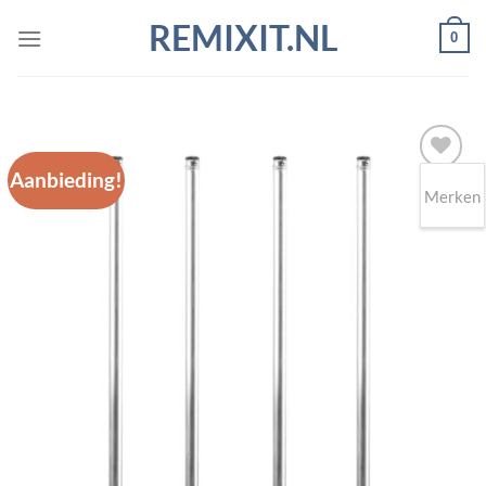
Ga
REMIXIT.NL
0
naar
inhoud
Aanbieding!
Merken
Toevoegen
aan
wenslijst