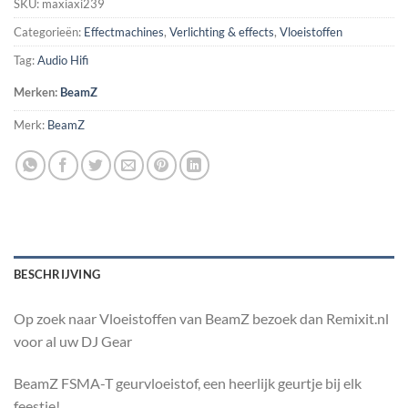
SKU:
maxiaxi239
Categorieën:
Effectmachines
,
Verlichting & effects
,
Vloeistoffen
Tag:
Audio Hifi
Merken:
BeamZ
Merk:
BeamZ
BESCHRIJVING
Op zoek naar Vloeistoffen van BeamZ bezoek dan Remixit.nl
voor al uw DJ Gear
BeamZ FSMA-T geurvloeistof, een heerlijk geurtje bij elk
feestje!