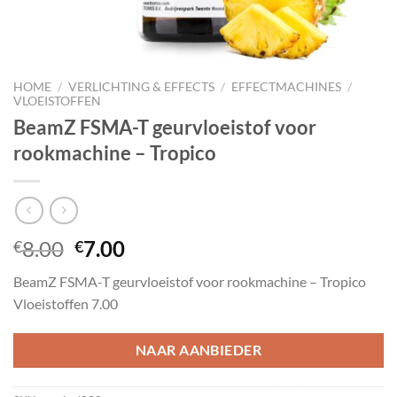
HOME
/
VERLICHTING & EFFECTS
/
EFFECTMACHINES
/
VLOEISTOFFEN
BeamZ FSMA-T geurvloeistof voor
rookmachine – Tropico
Oorspronkelijke
Huidige
8.00
7.00
€
€
prijs
prijs
BeamZ FSMA-T geurvloeistof voor rookmachine – Tropico
was:
is:
Vloeistoffen 7.00
€8.00.
€7.00.
NAAR AANBIEDER