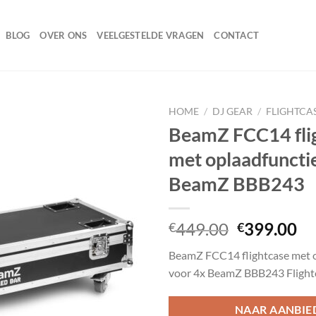
BLOG
OVER ONS
VEELGESTELDE VRAGEN
CONTACT
HOME
/
DJ GEAR
/
FLIGHTCA
BeamZ FCC14 fli
met oplaadfuncti
Toevoegen
BeamZ BBB243
aan
wenslijst
Oorspronk
Hu
449.00
399.00
€
€
prijs
pr
BeamZ FCC14 flightcase met 
was:
is:
voor 4x BeamZ BBB243 Flight
€449.00.
€3
NAAR AANBIE