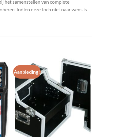
bij het samenstellen van complete
roberen. Indien deze toch niet naar wens is
Aanbieding!
gen
Toevoegen
aan
st
wenslijst