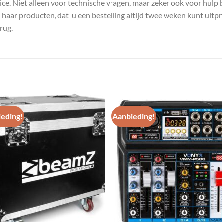
e. Niet alleen voor technische vragen, maar zeker ook voor hulp 
n haar producten, dat u een bestelling altijd twee weken kunt uitp
rug.
eding!
Aanbieding!
Toevoegen
Toevoe
aan
aan
wenslijst
wenslij