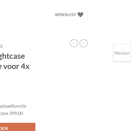
WENSLIJST
SE
Merken
ghtcase
e voor 4x
elijke
idige
ijs
oplaadfunctie
case 399.00
99.00.
DER