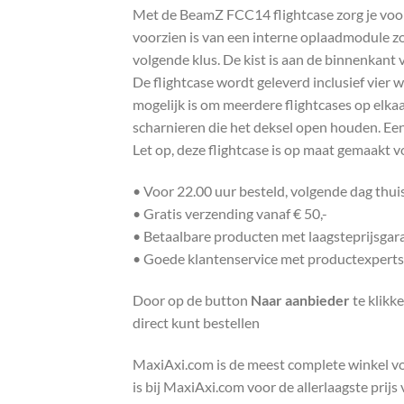
Met de BeamZ FCC14 flightcase zorg je voor
voorzien is van een interne oplaadmodule zo
volgende klus. De kist is aan de binnenkan
De flightcase wordt geleverd inclusief vier 
mogelijk is om meerdere flightcases op elka
scharnieren die het deksel open houden. Een
Let op, deze flightcase is op maat gemaakt
• Voor 22.00 uur besteld, volgende dag thu
• Gratis verzending vanaf € 50,-
• Betaalbare producten met laagsteprijsgar
• Goede klantenservice met productexperts
Door op de button
Naar aanbieder
te klikk
direct kunt bestellen
MaxiAxi.com is de meest complete winkel voor
is bij MaxiAxi.com voor de allerlaagste prij