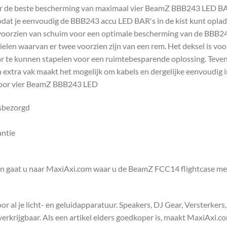
 de beste bescherming van maximaal vier BeamZ BBB243 LED BAR's
dat je eenvoudig de BBB243 accu LED BAR's in de kist kunt oplade
t voorzien van schuim voor een optimale bescherming van de BBB2
wielen waarvan er twee voorzien zijn van een rem. Het deksel is vo
ar te kunnen stapelen voor een ruimtebesparende oplossing. Tevens
 extra vak maakt het mogelijk om kabels en dergelijke eenvoudig i
 voor vier BeamZ BBB243 LED
isbezorgd
antie
en gaat u naar MaxiAxi.com waar u de BeamZ FCC14 flightcase m
 al je licht- en geluidapparatuur. Speakers, DJ Gear, Versterkers
s verkrijgbaar. Als een artikel elders goedkoper is, maakt MaxiAxi.