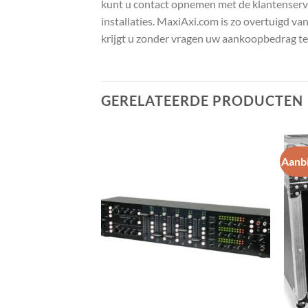
kunt u contact opnemen met de klantenservic
installaties. MaxiAxi.com is zo overtuigd va
krijgt u zonder vragen uw aankoopbedrag te
GERELATEERDE PRODUCTEN
Aanbi
Toevoegen
Toevoegen
aan
aan
wenslijst
wenslijst