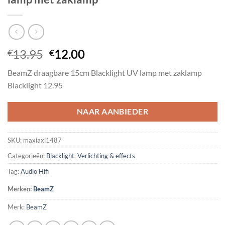
Oorspronkelijke
Huidige
13.95
12.00
€
€
prijs
prijs
BeamZ draagbare 15cm Blacklight UV lamp met zaklamp
was:
is:
Blacklight 12.95
€13.95.
€12.00.
NAAR AANBIEDER
SKU:
maxiaxi1487
Categorieën:
Blacklight
,
Verlichting & effects
Tag:
Audio Hifi
Merken:
BeamZ
Merk:
BeamZ