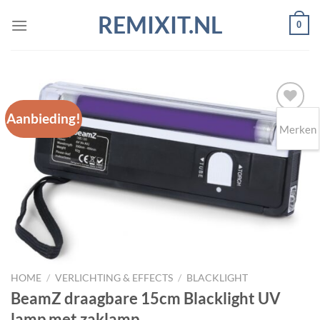
Ga
REMIXIT.NL
0
naar
inhoud
Aanbieding!
Merken
Toevoegen
aan
wenslijst
HOME
/
VERLICHTING & EFFECTS
/
BLACKLIGHT
BeamZ draagbare 15cm Blacklight UV
lamp met zaklamp