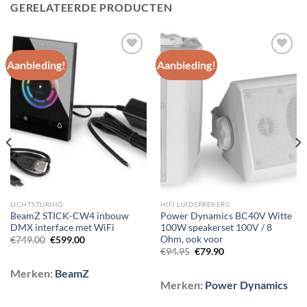
GERELATEERDE PRODUCTEN
Aanbieding!
Aanbieding!
Toevoegen
Toevoegen
aan
aan
wenslijst
wenslijst
LICHTSTURING
HIFI LUIDSPREKERS
BeamZ STICK-CW4 inbouw
Power Dynamics BC40V Witte
DMX interface met WiFi
100W speakerset 100V / 8
Ohm, ook voor
Oorspronkelijke
Huidige
€
749.00
€
599.00
prijs
prijs
Oorspronkelijke
Huidige
€
94.95
€
79.90
was:
is:
prijs
prijs
€749.00.
€599.00.
was:
is:
Merken:
BeamZ
€94.95.
€79.90.
Merken:
Power Dynamics