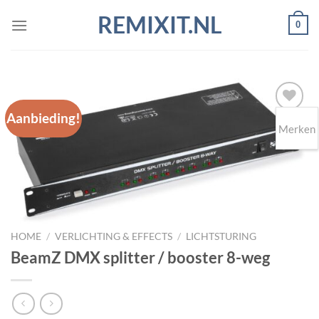
Ga
REMIXIT.NL
0
naar
inhoud
Aanbieding!
Merken
Toevoegen
aan
wenslijst
HOME
/
VERLICHTING & EFFECTS
/
LICHTSTURING
BeamZ DMX splitter / booster 8-weg