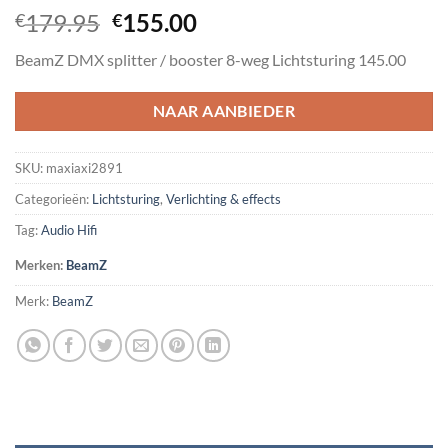
Oorspronkelijke
Huidige
179.95
155.00
€
€
prijs
prijs
BeamZ DMX splitter / booster 8-weg Lichtsturing 145.00
was:
is:
€179.95.
€155.00.
NAAR AANBIEDER
SKU:
maxiaxi2891
Categorieën:
Lichtsturing
,
Verlichting & effects
Tag:
Audio Hifi
Merken:
BeamZ
Merk:
BeamZ