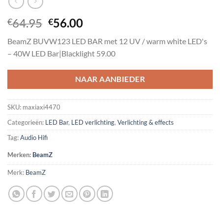
Oorspronkelijke
Huidige
64.95
56.00
€
€
prijs
prijs
BeamZ BUVW123 LED BAR met 12 UV / warm white LED's
was:
is:
– 40W LED Bar|Blacklight 59.00
€64.95.
€56.00.
NAAR AANBIEDER
SKU:
maxiaxi4470
Categorieën:
LED Bar
,
LED verlichting
,
Verlichting & effects
Tag:
Audio Hifi
Merken:
BeamZ
Merk:
BeamZ