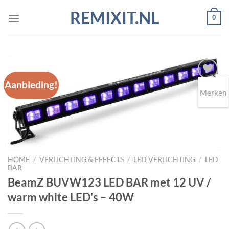
Ga
REMIXIT.NL
0
naar
inhoud
Aanbieding!
Merken
Toevoegen
aan
wenslijst
HOME
/
VERLICHTING & EFFECTS
/
LED VERLICHTING
/
LED
BAR
BeamZ BUVW123 LED BAR met 12 UV /
warm white LED's – 40W