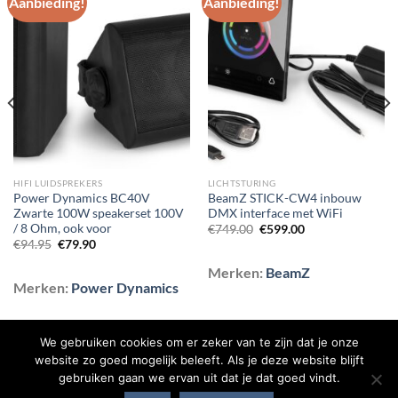
Aanbieding!
Aanbieding!
Toevoegen
Toevoegen
aan
aan
wenslijst
wenslijst
HIFI LUIDSPREKERS
LICHTSTURING
Power Dynamics BC40V
BeamZ STICK-CW4 inbouw
Zwarte 100W speakerset 100V
DMX interface met WiFi
/ 8 Ohm, ook voor
Oorspronkelijke
Huidige
€
749.00
€
599.00
prijs
prijs
Oorspronkelijke
Huidige
€
94.95
€
79.90
was:
is:
prijs
prijs
€749.00.
€599.00.
was:
is:
Merken:
BeamZ
€94.95.
€79.90.
Merken:
Power Dynamics
We gebruiken cookies om er zeker van te zijn dat je onze
website zo goed mogelijk beleeft. Als je deze website blijft
gebruiken gaan we ervan uit dat je dat goed vindt.
BLOG
CONTACT
OVER ONS
SHOP
VEELGESTELDE VRAGEN