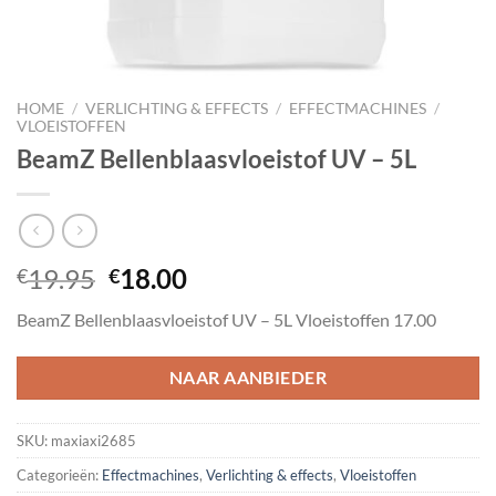
HOME
/
VERLICHTING & EFFECTS
/
EFFECTMACHINES
/
VLOEISTOFFEN
BeamZ Bellenblaasvloeistof UV – 5L
Oorspronkelijke
Huidige
19.95
18.00
€
€
prijs
prijs
BeamZ Bellenblaasvloeistof UV – 5L Vloeistoffen 17.00
was:
is:
€19.95.
€18.00.
NAAR AANBIEDER
SKU:
maxiaxi2685
Categorieën:
Effectmachines
,
Verlichting & effects
,
Vloeistoffen