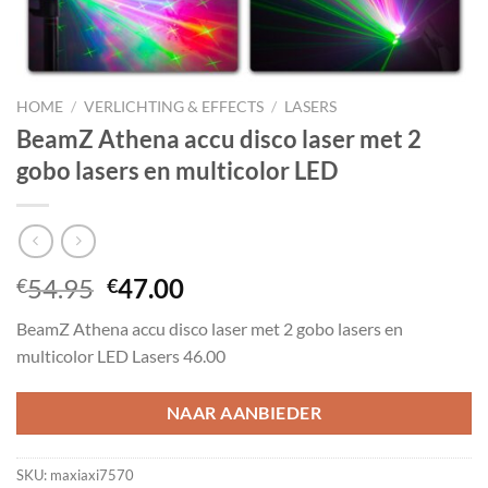
HOME
/
VERLICHTING & EFFECTS
/
LASERS
BeamZ Athena accu disco laser met 2
gobo lasers en multicolor LED
Oorspronkelijke
Huidige
54.95
47.00
€
€
prijs
prijs
BeamZ Athena accu disco laser met 2 gobo lasers en
was:
is:
multicolor LED Lasers 46.00
€54.95.
€47.00.
NAAR AANBIEDER
SKU:
maxiaxi7570