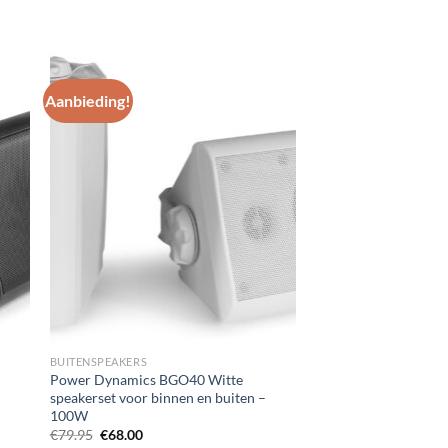
Aanbieding!
gen
Toevoegen
aan
st
wenslijst
BUITENSPEAKERS
Power Dynamics BGO40 Witte
speakerset voor binnen en buiten –
100W
Oorspronkelijke
Huidige
€
79.95
€
68.00
prijs
prijs