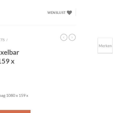
WENSLIJST
CTS
/
Merken
xelbar
159 x
lijke
ige
bag 1080 x 159 x
00.