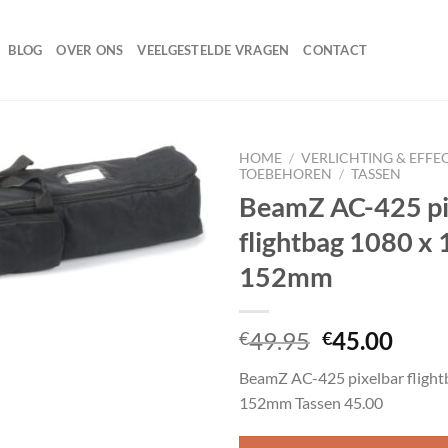
BLOG
OVER ONS
VEELGESTELDE VRAGEN
CONTACT
HOME
/
VERLICHTING & EFFE
TOEBEHOREN
/
TASSEN
BeamZ AC-425 pi
flightbag 1080 x 
Toevoegen
aan
152mm
wenslijst
Oorspronke
Huid
49.95
45.00
€
€
prijs
prijs
BeamZ AC-425 pixelbar flight
was:
is:
152mm Tassen 45.00
€49.95.
€45.