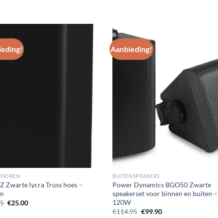
eding!
Aanbieding!
Toevoegen
Toevoe
aan
aan
wenslijst
wenslij
EHOREN
BUITENSPEAKERS
 Zwarte lycra Truss hoes –
Power Dynamics BGO50 Zwarte
m
speakerset voor binnen en buiten –
120W
Oorspronkelijke
Huidige
95
€
25.00
prijs
prijs
Oorspronkelijke
Huidige
€
114.95
€
99.90
was:
is:
prijs
prijs