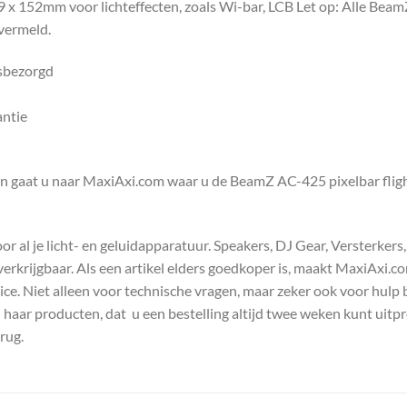
 x 152mm voor lichteffecten, zoals Wi-bar, LCB Let op: Alle Bea
 vermeld.
isbezorgd
antie
en gaat u naar MaxiAxi.com waar u de BeamZ AC-425 pixelbar fli
 al je licht- en geluidapparatuur. Speakers, DJ Gear, Versterkers
s verkrijgbaar. Als een artikel elders goedkoper is, maakt MaxiAxi.
e. Niet alleen voor technische vragen, maar zeker ook voor hulp 
n haar producten, dat u een bestelling altijd twee weken kunt uitp
rug.