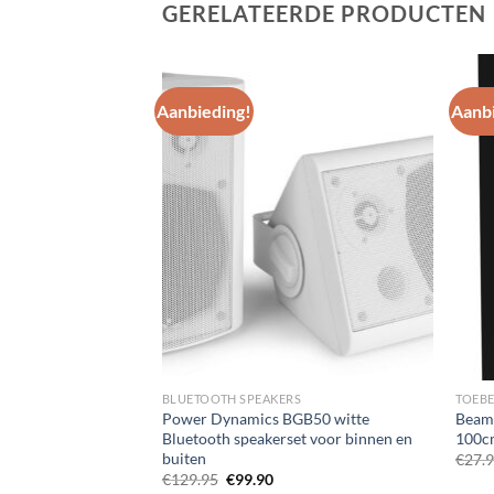
GERELATEERDE PRODUCTEN
Aanbieding!
Aanbi
Toevoegen
Toevoegen
aan
aan
wenslijst
wenslijst
VERSTERKING/MEERKANAALS/EINDVERSTERKERS
BLUETOOTH SPEAKERS
TOEB
 Stereo
Power Dynamics BGB50 witte
BeamZ
Bluetooth speakerset voor binnen en
100c
buiten
€
27.
Oorspronkelijke
Huidige
€
129.95
€
99.90
prijs
prijs