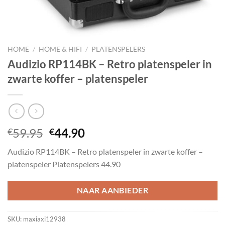
HOME
/
HOME & HIFI
/
PLATENSPELERS
Audizio RP114BK – Retro platenspeler in
zwarte koffer – platenspeler
Oorspronkelijke
Huidige
59.95
44.90
€
€
prijs
prijs
Audizio RP114BK – Retro platenspeler in zwarte koffer –
was:
is:
platenspeler Platenspelers 44.90
€59.95.
€44.90.
NAAR AANBIEDER
SKU:
maxiaxi12938