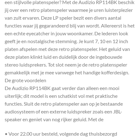
een stijlvolle platenspeler? Met de Audizio RP114BK beschik
jij over een retro platenspeler waarmee je uren luisterplezier
van zult ervaren. Deze LP speler bezit een divers aantal
functies waar jij gegarandeerd blij van wordt. Allereerst is het
een echte eyecatcher in jouw woonkamer. De lederen look
geeft je en nostalgische stemming. Je kunt 7, 10 en 12 inch
platen afspelen met deze retro platenspeler. Het geluid van
deze platen klinkt luid en duidelijk door de ingebouwde
stereo luidsprekers. Tot slot neem je de retro platenspeler
gemakkelijk met je mee vanwege het handige kofferdesign.
De grote voordelen
De Audizio RP114BK gaat verder dan alleen een mooi
uiterlijk; dit model is een schatkist vol met praktische
functies. Sluit de retro platenspeler aan op je bestaande
audiosysteem of een externe luidspreker zoals een JBL-
speaker en geniet van nog rijker geluid. Met de
• Voor 22.00 uur besteld, volgende dag thuisbezorgd