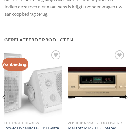
Indien deze toch niet naar wens is krijgt u zonder vragen uw
aankoopbedrag terug.
GERELATEERDE PRODUCTEN
Aanbieding!
Toevoegen
Toevoegen
aan
aan
wenslijst
wenslijst
BLUETOOTH SPEAKERS
VERSTERKING/MEERKANAALS/EINDVERSTERKERS
Power Dynamics BGB50 witte
Marantz MM7025 – Stereo