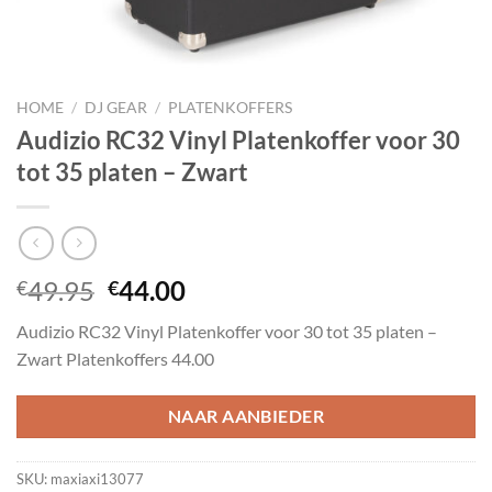
HOME
/
DJ GEAR
/
PLATENKOFFERS
Audizio RC32 Vinyl Platenkoffer voor 30
tot 35 platen – Zwart
Oorspronkelijke
Huidige
49.95
44.00
€
€
prijs
prijs
Audizio RC32 Vinyl Platenkoffer voor 30 tot 35 platen –
was:
is:
Zwart Platenkoffers 44.00
€49.95.
€44.00.
NAAR AANBIEDER
SKU:
maxiaxi13077