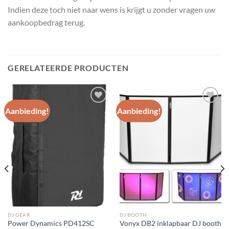
Indien deze toch niet naar wens is krijgt u zonder vragen uw
aankoopbedrag terug.
GERELATEERDE PRODUCTEN
Aanbieding!
Aanbieding!
Toevoegen
Toevoegen
aan
aan
wenslijst
wenslijst
DJ GEAR
DJ BOOTH
Power Dynamics PD412SC
Vonyx DB2 inklapbaar DJ booth