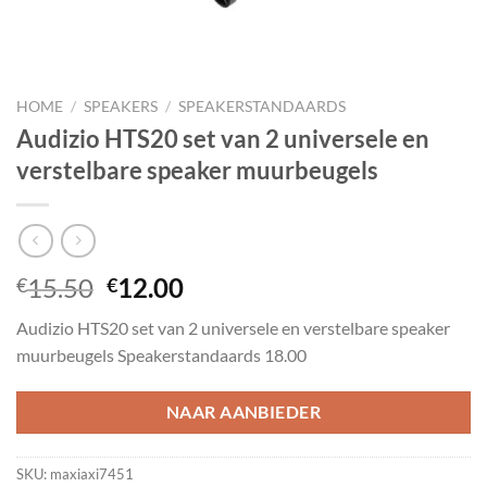
HOME
/
SPEAKERS
/
SPEAKERSTANDAARDS
Audizio HTS20 set van 2 universele en
verstelbare speaker muurbeugels
Oorspronkelijke
Huidige
15.50
12.00
€
€
prijs
prijs
Audizio HTS20 set van 2 universele en verstelbare speaker
was:
is:
muurbeugels Speakerstandaards 18.00
€15.50.
€12.00.
NAAR AANBIEDER
SKU:
maxiaxi7451