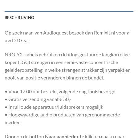
BESCHRIJVING
Op zoek naar van Audioquest bezoek dan Remixit.nl voor al
uw DJ Gear
NRG-Y2-kabels gebruiken richtingsgestuurde langkorrelige
koper (LGC) strengen in een semi-vaste concentrische
geleideropstelling in welke strengen strakker zijn verpakt en
nooit van positie veranderen binnen de bundel.
• Voor 17.00 uur besteld, volgende dag thuisbezorgd
• Gratis verzending vanaf € 50,-
• Inruil oude apparatuur/luidsprekers mogelijk
• Hoogwaardige audio producten van gerenommeerde
merken
Door op de button
Naar aanbieder
te klikken gaat u naar