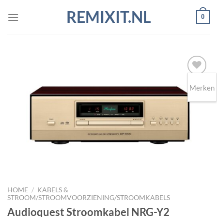
Ga
REMIXIT.NL
0
naar
inhoud
Merken
Toevoegen
aan
wenslijst
HOME
/
KABELS &
STROOM/STROOMVOORZIENING/STROOMKABELS
Audioquest Stroomkabel NRG-Y2